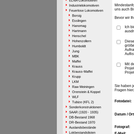
ELNA-Lokomotiven
Mindestanfo
Industrielokomotiven
uns auch Bi
Feuerlose Lokomotiven
Borsig
Bevor wir I
Esslingen
Hanomag
Ich b
Hartmann
ausdr
Henschel
Hohenzollern
Diese
größe
Humboldt
Aufn
Jung
Aufli
MBK
Maffei
Mit d
Krauss
Proje
Krauss-Maffei
Proje
Krupp
LKM
Sie haben j
Raw Meiningen
Fragen hier
Orenstein & Koppel
WLF
Fotodatei:
Tubize (KFL 2)
Sonderkonstruktionen
SAAR (1920 - 1935)
Datum / Ort
DB-Bestand 1968
DR-Bestand 1970
Fotograf:
Auslandsbestände
Lokbestandslisten
E-Mail: