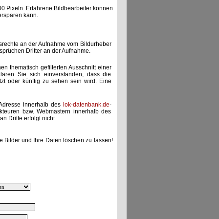
00 Pixeln. Erfahrene Bildbearbeiter können
ersparen kann.
gsrechte an der Aufnahme vom Bildurheber
nsprüchen Dritter an der Aufnahme.
nen thematisch gefilterten Ausschnitt einer
lären Sie sich einverstanden, dass die
etzt oder künftig zu sehen sein wird. Eine
-Adresse innerhalb des
lok-datenbank.de
-
akteuren bzw. Webmastern innerhalb des
 Dritte erfolgt nicht.
e Bilder und Ihre Daten löschen zu lassen!