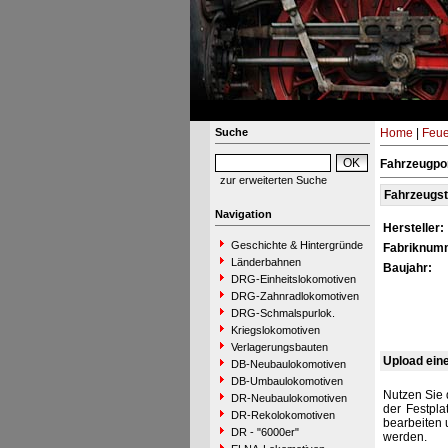
Suche
Home
|
Feue
Fahrzeugpo
zur erweiterten Suche
Fahrzeugs
Navigation
Hersteller:
Geschichte & Hintergründe
Fabriknum
Länderbahnen
Baujahr:
DRG-Einheitslokomotiven
DRG-Zahnradlokomotiven
DRG-Schmalspurlok.
Kriegslokomotiven
Verlagerungsbauten
Upload ein
DB-Neubaulokomotiven
DB-Umbaulokomotiven
Nutzen Sie 
DR-Neubaulokomotiven
der Festpla
DR-Rekolokomotiven
bearbeiten 
DR - "6000er"
werden.