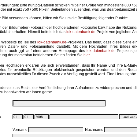
rderungen: Bitte nur jpg-Dateien schicken mit einer Größe von mindestens 800 / 6
lder mit exakt 750 / 500 Pixeln Seitenlängen zusenden, was uns Bearbeitungszeit 
hr Bild verwenden können, bitten wir Sie um die Bestätigung folgender Punkte:
in der Bildurheber (Fotograf) der hochgeladenen Fotografie bzw. habe die Nutzun
ücklich erhalten. Hiermit befreie ich das
lok-datenbank.de
-Projekt von jeglichen A
 Webseite ist Teil des
lok-datenbank.de
-Projektes. Das heißt, dass diese Seite ei
ren Daten- und Fotosammlung darstellt. Mit dem Hochladen Ihres Bildes erk
ahme auch ggf. auf einer anderen Homepage des
lok-datenbank.de
-Projektes j
stung der momentan betriebenen Seiten finden Sie
hier
.
em Hochladen erklären Sie sich einverstanden, dass Ihr Name und Ihre E-Mail
ktes für eventuelle Rückfragen elektronisch gespeichert werden und den Red
ktes ausschließlich für diesen Zweck zur Verfügung gestellt wird. Eine Herausgabe an
ederzeit das Recht, der Veröffentlichung Ihrer Aufnahmen zu widersprechen und di
zu beantworten wir Ihnen gerne.
:
Vorname
Nachname