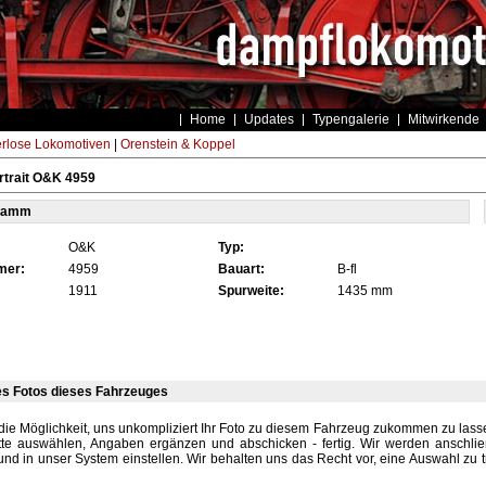
Home
Updates
Typengalerie
Mitwirkende
rlose Lokomotiven
|
Orenstein & Koppel
rtrait O&K 4959
tamm
O&K
Typ:
mer:
4959
Bauart:
B-fl
1911
Spurweite:
1435 mm
es Fotos dieses Fahrzeuges
die Möglichkeit, uns unkompliziert Ihr Foto zu diesem Fahrzeug zukommen zu lassen
tte auswählen, Angaben ergänzen und abschicken - fertig. Wir werden anschli
und in unser System einstellen. Wir behalten uns das Recht vor, eine Auswahl zu t