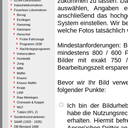
zukommen zu lassen. Das 
ELNA-Lokomotiven
Industrielokomotiven
auswählen, Angaben e
Feuerlose Lokomotiven
anschließend das hochge
Borsig
Esslingen
System einstellen. Wir b
Hanomag
welche Fotos tatsächlich
Hartmann
Henschel
Frühe Fahrzeuge
Mindestanforderungen: B
Programm 1936
Nachkriegsprogramm
mindestens 800 / 600 P
Hohenzollern
Bilder mit exakt 750 
Humboldt
Jung
Bearbeitungszeit erspare
MBK
Maffei
Krauss
Bevor wir Ihr Bild verw
Krauss-Maffei
Krupp
folgender Punkte:
LKM
Raw Meiningen
Orenstein & Koppel
Ich bin der Bildurhe
WLF
habe die Nutzungsrec
Tubize (KFL 2)
Sonderkonstruktionen
erhalten. Hiermit bef
SAAR (1920 - 1935)
Ansprüchen Dritter a
DB-Bestand 1968