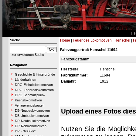
Suche
Home
|
Feuerlose Lokomotiven
|
Henschel
|
F
Fahrzeugportrait Henschel 11694
zur erweiterten Suche
Fahrzeugstamm
Navigation
Hersteller:
Henschel
Geschichte & Hintergründe
Fabriknummer:
11694
Länderbahnen
Baujahr:
1912
DRG-Einheitslokomotiven
DRG-Zahnradlokomotiven
DRG-Schmalspurlok.
Kriegslokomotiven
Verlagerungsbauten
Upload eines Fotos die
DB-Neubaulokomotiven
DB-Umbaulokomotiven
DR-Neubaulokomotiven
DR-Rekolokomotiven
Nutzen Sie die Möglichke
DR - "6000er"