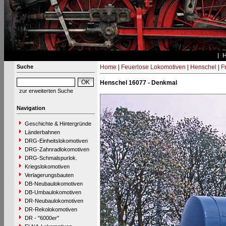
Suche
Home
|
Feuerlose Lokomotiven
|
Henschel
|
F
Henschel 16077 - Denkmal
zur erweiterten Suche
Navigation
Geschichte & Hintergründe
Länderbahnen
DRG-Einheitslokomotiven
DRG-Zahnradlokomotiven
DRG-Schmalspurlok.
Kriegslokomotiven
Verlagerungsbauten
DB-Neubaulokomotiven
DB-Umbaulokomotiven
DR-Neubaulokomotiven
DR-Rekolokomotiven
DR - "6000er"