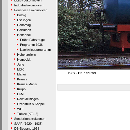
ELNA-Lokomotiven
Industrielokomotiven
Feuerlose Lokomotiven
Borsig
Esslingen
Hanomag
Hartmann
Henschel
Frühe Fahrzeuge
Programm 1936
Nachkriegsprogramm
Hohenzollern
Humboldt
Jung
MBK
__.__.198x - Brunsbüttel
Maffei
Krauss
Krauss-Maffei
Krupp
LKM
Raw Meiningen
Orenstein & Koppel
WLF
Tubize (KFL 2)
Sonderkonstruktionen
SAAR (1920 - 1935)
DB-Bestand 1968