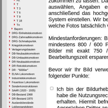
zukommen zu lassen. Das 
Hz
T
auswählen, Angaben e
T 3
anschließend das hochge
T 6
T 9
System einstellen. Wir b
T 18
welche Fotos tatsächlich
Tn
Bayern
DRG-Einheitslokomotiven
Mindestanforderungen: B
DRG-Zahnradlokomotiven
DRG-Schmalspurlok.
mindestens 800 / 600 P
Kriegslokomotiven
Bilder mit exakt 750 
Verlagerungsbauten
DB-Neubaulokomotiven
Bearbeitungszeit erspare
DB-Umbaulokomotiven
DR-Neubaulokomotiven
DR-Rekolokomotiven
Bevor wir Ihr Bild verw
DR - "6000er"
ELNA-Lokomotiven
folgender Punkte:
Industrielokomotiven
Feuerlose Lokomotiven
Sonderkonstruktionen
Ich bin der Bildurhe
SAAR (1920 - 1935)
habe die Nutzungsrec
DB-Bestand 1968
DR-Bestand 1970
erhalten. Hiermit bef
Auslandsbestände
Ansprüchen Dritter a
Lokbestandslisten