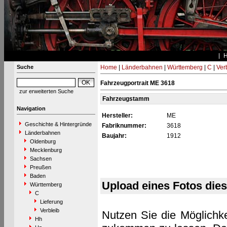
Suche
Home
|
Länderbahnen
|
Württemberg
|
C
|
Ver
Fahrzeugportrait ME 3618
zur erweiterten Suche
Fahrzeugstamm
Navigation
Hersteller:
ME
Geschichte & Hintergründe
Fabriknummer:
3618
Länderbahnen
Baujahr:
1912
Oldenburg
Mecklenburg
Sachsen
Preußen
Baden
Upload eines Fotos die
Württemberg
C
Lieferung
Verbleib
Nutzen Sie die Möglichke
Hh