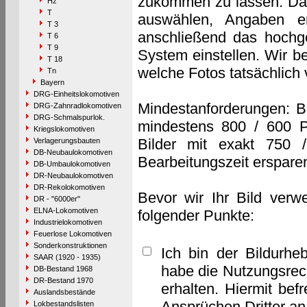
zukommen zu lassen. Das 
Hz
T
auswählen, Angaben e
T 3
anschließend das hochge
T 6
T 9
System einstellen. Wir b
T 18
welche Fotos tatsächlich
Tn
Bayern
DRG-Einheitslokomotiven
Mindestanforderungen: B
DRG-Zahnradlokomotiven
DRG-Schmalspurlok.
mindestens 800 / 600 P
Kriegslokomotiven
Bilder mit exakt 750 
Verlagerungsbauten
DB-Neubaulokomotiven
Bearbeitungszeit erspare
DB-Umbaulokomotiven
DR-Neubaulokomotiven
DR-Rekolokomotiven
Bevor wir Ihr Bild verw
DR - "6000er"
ELNA-Lokomotiven
folgender Punkte:
Industrielokomotiven
Feuerlose Lokomotiven
Sonderkonstruktionen
Ich bin der Bildurhe
SAAR (1920 - 1935)
habe die Nutzungsrec
DB-Bestand 1968
DR-Bestand 1970
erhalten. Hiermit bef
Auslandsbestände
Ansprüchen Dritter a
Lokbestandslisten