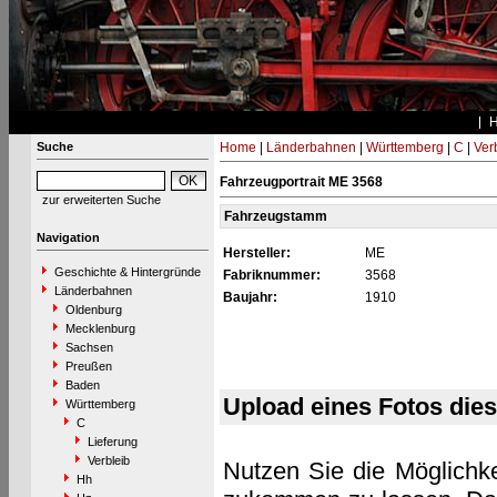
Suche
Home
|
Länderbahnen
|
Württemberg
|
C
|
Ver
Fahrzeugportrait ME 3568
zur erweiterten Suche
Fahrzeugstamm
Navigation
Hersteller:
ME
Geschichte & Hintergründe
Fabriknummer:
3568
Länderbahnen
Baujahr:
1910
Oldenburg
Mecklenburg
Sachsen
Preußen
Baden
Upload eines Fotos die
Württemberg
C
Lieferung
Verbleib
Nutzen Sie die Möglichke
Hh