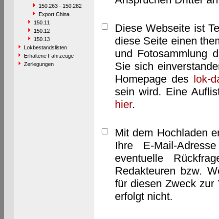
150.263 - 150.282
Export China
150.11
Diese Webseite ist T
150.12
diese Seite einen them
150.13
Lokbestandslisten
und Fotosammlung dar
Erhaltene Fahrzeuge
Sie sich einverstand
Zerlegungen
Homepage des
lok-
sein wird. Eine Aufl
hier
.
Mit dem Hochladen er
Ihre E-Mail-Adres
eventuelle Rückfra
Redakteuren bzw. We
für diesen Zweck zur 
erfolgt nicht.