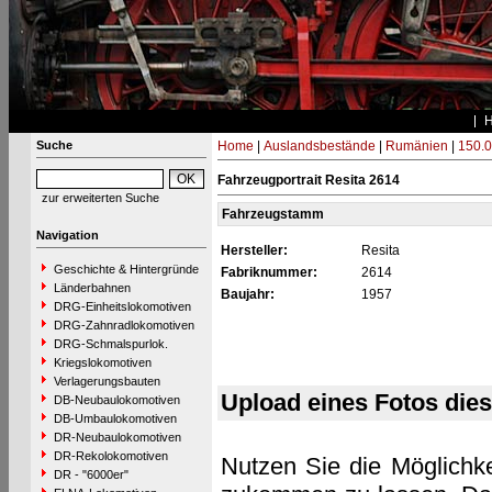
Suche
Home
|
Auslandsbestände
|
Rumänien
|
150.0
Fahrzeugportrait Resita 2614
zur erweiterten Suche
Fahrzeugstamm
Navigation
Hersteller:
Resita
Geschichte & Hintergründe
Fabriknummer:
2614
Länderbahnen
Baujahr:
1957
DRG-Einheitslokomotiven
DRG-Zahnradlokomotiven
DRG-Schmalspurlok.
Kriegslokomotiven
Verlagerungsbauten
Upload eines Fotos die
DB-Neubaulokomotiven
DB-Umbaulokomotiven
DR-Neubaulokomotiven
DR-Rekolokomotiven
Nutzen Sie die Möglichke
DR - "6000er"