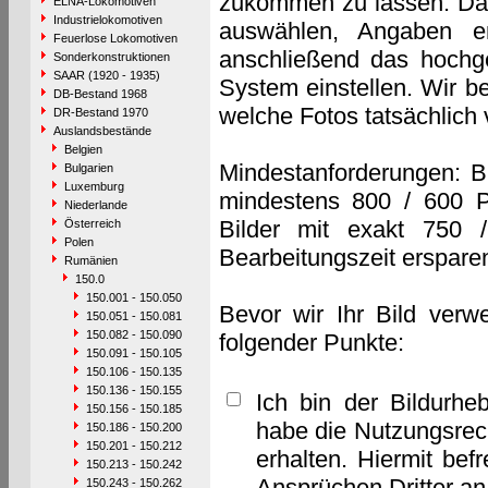
zukommen zu lassen. Das 
ELNA-Lokomotiven
Industrielokomotiven
auswählen, Angaben e
Feuerlose Lokomotiven
anschließend das hochge
Sonderkonstruktionen
SAAR (1920 - 1935)
System einstellen. Wir b
DB-Bestand 1968
welche Fotos tatsächlich
DR-Bestand 1970
Auslandsbestände
Belgien
Mindestanforderungen: B
Bulgarien
Luxemburg
mindestens 800 / 600 P
Niederlande
Bilder mit exakt 750 
Österreich
Polen
Bearbeitungszeit erspare
Rumänien
150.0
150.001 - 150.050
Bevor wir Ihr Bild verw
150.051 - 150.081
150.082 - 150.090
folgender Punkte:
150.091 - 150.105
150.106 - 150.135
150.136 - 150.155
Ich bin der Bildurhe
150.156 - 150.185
habe die Nutzungsrec
150.186 - 150.200
150.201 - 150.212
erhalten. Hiermit bef
150.213 - 150.242
Ansprüchen Dritter a
150.243 - 150.262