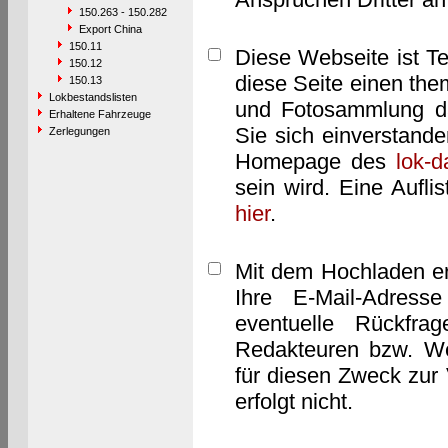
150.263 - 150.282
Export China
150.11
Diese Webseite ist T
150.12
diese Seite einen them
150.13
Lokbestandslisten
und Fotosammlung dar
Erhaltene Fahrzeuge
Sie sich einverstand
Zerlegungen
Homepage des
lok-
sein wird. Eine Aufl
hier
.
Mit dem Hochladen er
Ihre E-Mail-Adres
eventuelle Rückfra
Redakteuren bzw. We
für diesen Zweck zur 
erfolgt nicht.