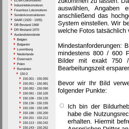
zukommen zu lassen. Das 
ELNA-Lokomotiven
Industrielokomotiven
auswählen, Angaben e
Feuerlose Lokomotiven
anschließend das hochge
Sonderkonstruktionen
SAAR (1920 - 1935)
System einstellen. Wir b
DB-Bestand 1968
welche Fotos tatsächlich
DR-Bestand 1970
Auslandsbestände
Belgien
Mindestanforderungen: B
Bulgarien
Luxemburg
mindestens 800 / 600 P
Niederlande
Bilder mit exakt 750 
Österreich
Polen
Bearbeitungszeit erspare
Rumänien
150.0
150.001 - 150.050
Bevor wir Ihr Bild verw
150.051 - 150.081
150.082 - 150.090
folgender Punkte:
150.091 - 150.105
150.106 - 150.135
150.136 - 150.155
Ich bin der Bildurhe
150.156 - 150.185
habe die Nutzungsrec
150.186 - 150.200
150.201 - 150.212
erhalten. Hiermit bef
150.213 - 150.242
Ansprüchen Dritter a
150.243 - 150.262