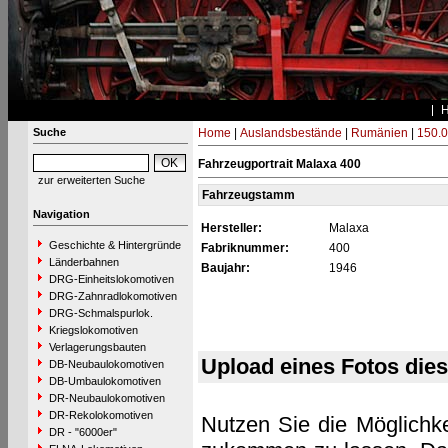
Suche
Home
|
Auslandsbestände
|
Rumänien
|
150.0
Fahrzeugportrait Malaxa 400
zur erweiterten Suche
Fahrzeugstamm
Navigation
Hersteller:
Malaxa
Geschichte & Hintergründe
Fabriknummer:
400
Länderbahnen
Baujahr:
1946
DRG-Einheitslokomotiven
DRG-Zahnradlokomotiven
DRG-Schmalspurlok.
Kriegslokomotiven
Verlagerungsbauten
Upload eines Fotos die
DB-Neubaulokomotiven
DB-Umbaulokomotiven
DR-Neubaulokomotiven
DR-Rekolokomotiven
Nutzen Sie die Möglichke
DR - "6000er"