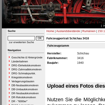
Suche
Home
|
Auslandsbestände
|
Rumänien
|
150.1
Fahrzeugportrait Schichau 3416
zur erweiterten Suche
Fahrzeugstamm
Navigation
Hersteller:
Schichau
Geschichte & Hintergründe
Fabriknummer:
3416
Länderbahnen
Baujahr:
1940
DRG-Einheitslokomotiven
DRG-Zahnradlokomotiven
DRG-Schmalspurlok.
Kriegslokomotiven
Verlagerungsbauten
Upload eines Fotos die
DB-Neubaulokomotiven
DB-Umbaulokomotiven
DR-Neubaulokomotiven
DR-Rekolokomotiven
Nutzen Sie die Möglichke
DR - "6000er"