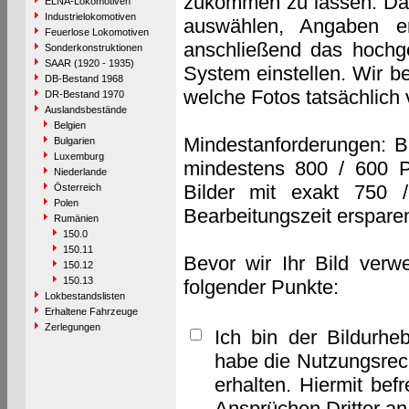
zukommen zu lassen. Das 
ELNA-Lokomotiven
Industrielokomotiven
auswählen, Angaben e
Feuerlose Lokomotiven
anschließend das hochge
Sonderkonstruktionen
SAAR (1920 - 1935)
System einstellen. Wir b
DB-Bestand 1968
welche Fotos tatsächlich
DR-Bestand 1970
Auslandsbestände
Belgien
Mindestanforderungen: B
Bulgarien
Luxemburg
mindestens 800 / 600 P
Niederlande
Bilder mit exakt 750 
Österreich
Polen
Bearbeitungszeit erspare
Rumänien
150.0
150.11
Bevor wir Ihr Bild verw
150.12
150.13
folgender Punkte:
Lokbestandslisten
Erhaltene Fahrzeuge
Zerlegungen
Ich bin der Bildurhe
habe die Nutzungsrec
erhalten. Hiermit bef
Ansprüchen Dritter a