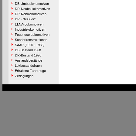
DB-Umbaulokomotiven
DR-Neubaulokomotiven
DR-Rekolokomotiven
DR - "6000er"
ELNA-Lokomotiven
Industrielokomotiven
Feuerlose Lokomotiven
Sonderkonstruktionen
SAAR (1920 - 1935)
DB-Bestand 1968
DR-Bestand 1970
Auslandsbestände
Lokbestandslisten
Erhaltene Fahrzeuge
Zerlegungen