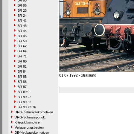
BR 05
BR 06
BR 23
BR 24
BR 41
BR 43
BR 44
BR 45
BR 50
BR 62
BR 64
BR 71
BR 80
BR 81
BR 84
01.07.1992 - Stralsund
BR 85
BR 86
BR 87
BR 89.0
BR 99.22
BR 99.32
BR 99.73-76
DRG-Zahnradlokomotiven
DRG-Schmalspurlok.
Kriegslokomotiven
Verlagerungsbauten
DB-Neubaulokomotiven