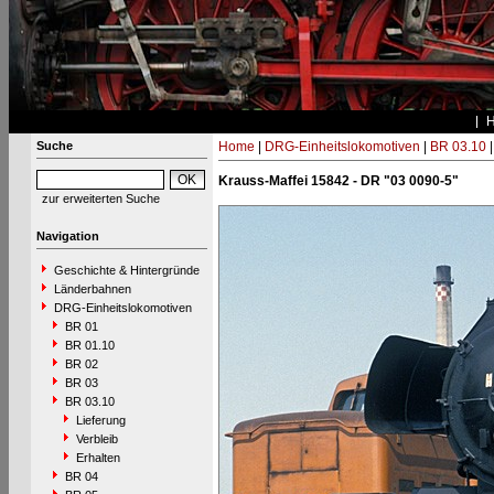
Suche
Home
|
DRG-Einheitslokomotiven
|
BR 03.10
Krauss-Maffei 15842 - DR "03 0090-5"
zur erweiterten Suche
Navigation
Geschichte & Hintergründe
Länderbahnen
DRG-Einheitslokomotiven
BR 01
BR 01.10
BR 02
BR 03
BR 03.10
Lieferung
Verbleib
Erhalten
BR 04