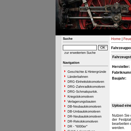
Suche
Home
|
Feue
Fahrzeugpor
zur erweiterten Suche
Fahrzeugs
Navigation
Hersteller:
Geschichte & Hintergründe
Fabriknum
Länderbahnen
Baujahr:
DRG-Einheitslokomotiven
DRG-Zahnradlokomotiven
DRG-Schmalspurlok.
Kriegslokomotiven
Verlagerungsbauten
Upload ein
DB-Neubaulokomotiven
DB-Umbaulokomotiven
Nutzen Sie 
DR-Neubaulokomotiven
der Festpla
DR-Rekolokomotiven
bearbeiten 
DR - "6000er"
werden.