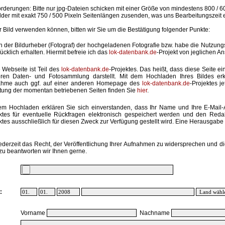
rderungen: Bitte nur jpg-Dateien schicken mit einer Größe von mindestens 800 / 6
lder mit exakt 750 / 500 Pixeln Seitenlängen zusenden, was uns Bearbeitungszeit 
hr Bild verwenden können, bitten wir Sie um die Bestätigung folgender Punkte:
in der Bildurheber (Fotograf) der hochgeladenen Fotografie bzw. habe die Nutzun
ücklich erhalten. Hiermit befreie ich das
lok-datenbank.de
-Projekt von jeglichen A
 Webseite ist Teil des
lok-datenbank.de
-Projektes. Das heißt, dass diese Seite ei
ren Daten- und Fotosammlung darstellt. Mit dem Hochladen Ihres Bildes erk
ahme auch ggf. auf einer anderen Homepage des
lok-datenbank.de
-Projektes j
stung der momentan betriebenen Seiten finden Sie
hier
.
em Hochladen erklären Sie sich einverstanden, dass Ihr Name und Ihre E-Mail
ktes für eventuelle Rückfragen elektronisch gespeichert werden und den Red
ktes ausschließlich für diesen Zweck zur Verfügung gestellt wird. Eine Herausgabe an
ederzeit das Recht, der Veröffentlichung Ihrer Aufnahmen zu widersprechen und di
zu beantworten wir Ihnen gerne.
:
Vorname
Nachname