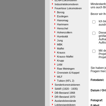
ELNA-Lokomotiven
Mindestanfo
Industrielokomotiven
uns auch Bi
Feuerlose Lokomotiven
Borsig
Bevor wir I
Esslingen
Hanomag
Ich b
Hartmann
ausdr
Henschel
Hohenzollern
Diese
größe
Humboldt
Aufn
Jung
Aufli
MBK
Maffei
Mit d
Krauss
Proje
Krauss-Maffei
Proje
Krupp
LKM
Sie haben j
Raw Meiningen
Fragen hier
Orenstein & Koppel
WLF
Fotodatei:
Tubize (KFL 2)
Sonderkonstruktionen
SAAR (1920 - 1935)
Datum / Ort
DB-Bestand 1968
DR-Bestand 1970
Fotograf:
Auslandsbestände
Lokbestandslisten
E-Mail: