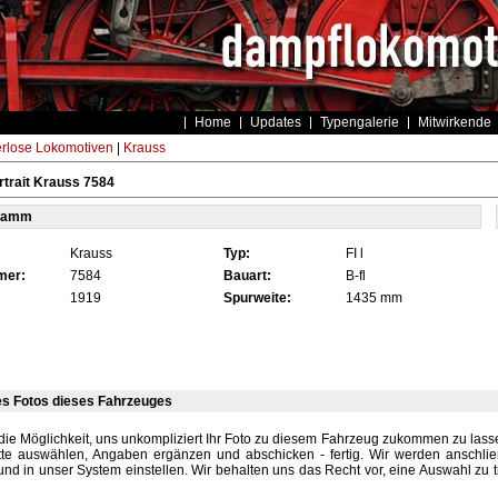
Home
Updates
Typengalerie
Mitwirkende
rlose Lokomotiven
|
Krauss
trait Krauss 7584
tamm
Krauss
Typ:
FI l
mer:
7584
Bauart:
B-fl
1919
Spurweite:
1435 mm
es Fotos dieses Fahrzeuges
die Möglichkeit, uns unkompliziert Ihr Foto zu diesem Fahrzeug zukommen zu lassen
tte auswählen, Angaben ergänzen und abschicken - fertig. Wir werden anschli
und in unser System einstellen. Wir behalten uns das Recht vor, eine Auswahl zu t