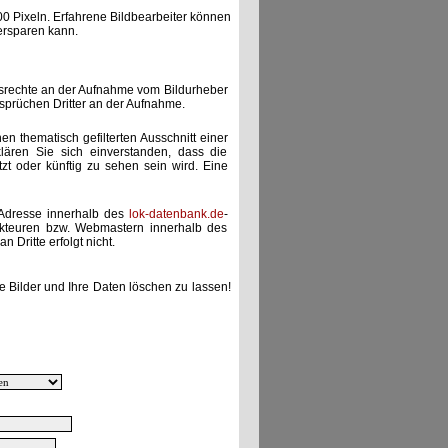
00 Pixeln. Erfahrene Bildbearbeiter können
ersparen kann.
gsrechte an der Aufnahme vom Bildurheber
nsprüchen Dritter an der Aufnahme.
nen thematisch gefilterten Ausschnitt einer
lären Sie sich einverstanden, dass die
etzt oder künftig zu sehen sein wird. Eine
-Adresse innerhalb des
lok-datenbank.de
-
akteuren bzw. Webmastern innerhalb des
 Dritte erfolgt nicht.
e Bilder und Ihre Daten löschen zu lassen!