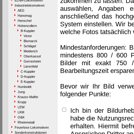
zukommen zu lassen. Das 
ELNA-Lokomotiven
Industrielokomotiven
auswählen, Angaben e
AEG
anschließend das hochge
Hanomag
Henschel
System einstellen. Wir b
Hohenzollern
welche Fotos tatsächlich
B-Kuppler
Victor
Bismarck
Mindestanforderungen: B
Schlägel
Meiderich
mindestens 800 / 600 P
Oberkassel
Bilder mit exakt 750 
Gerresheim
Lierenfeld
Bearbeitungszeit erspare
C-Kuppler
D-Kuppler
E-Kuppler
Bevor wir Ihr Bild verw
Humboldt
Jung
folgender Punkte:
Krauss-Maffei
Krupp
LEW
Ich bin der Bildurhe
LKM
habe die Nutzungsrec
O&K
Rheinmetall
erhalten. Hiermit bef
Feuerlose Lokomotiven
Ansprüchen Dritter a
Sonderkonstruktionen