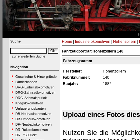
Suche
Home
|
Industrielokomotiven
|
Hohenzollern
|
Fahrzeugportrait Hohenzollern 140
zur erweiterten Suche
Fahrzeugstamm
Navigation
Hersteller:
Hohenzollern
Geschichte & Hintergründe
Fabriknummer:
140
Länderbahnen
Baujahr:
1882
DRG-Einheitslokomotiven
DRG-Zahnradlokomotiven
DRG-Schmalspurlok.
Kriegslokomotiven
Verlagerungsbauten
Upload eines Fotos die
DB-Neubaulokomotiven
DB-Umbaulokomotiven
DR-Neubaulokomotiven
DR-Rekolokomotiven
Nutzen Sie die Möglichke
DR - "6000er"