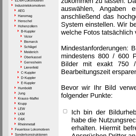
zukommen zu lassen. Das 
ELNA-Lokomotiven
Industrielokomotiven
auswählen, Angaben e
AEG
anschließend das hochge
Hanomag
Henschel
System einstellen. Wir b
Hohenzollern
welche Fotos tatsächlich
B-Kuppler
Victor
Bismarck
Mindestanforderungen: B
Schlägel
Meiderich
mindestens 800 / 600 P
Oberkassel
Bilder mit exakt 750 
Gerresheim
Lierenfeld
Bearbeitungszeit erspare
C-Kuppler
D-Kuppler
E-Kuppler
Bevor wir Ihr Bild verw
Humboldt
Jung
folgender Punkte:
Krauss-Maffei
Krupp
LEW
Ich bin der Bildurhe
LKM
habe die Nutzungsrec
O&K
Rheinmetall
erhalten. Hiermit bef
Feuerlose Lokomotiven
Ansprüchen Dritter a
Sonderkonstruktionen