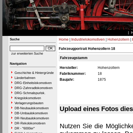
Suche
Home
|
Industrielokomotiven
|
Hohenzollern
|
Fahrzeugportrait Hohenzollern 18
zur erweiterten Suche
Fahrzeugstamm
Navigation
Hersteller:
Hohenzollern
Geschichte & Hintergründe
Fabriknummer:
18
Länderbahnen
Baujahr:
1875
DRG-Einheitslokomotiven
DRG-Zahnradlokomotiven
DRG-Schmalspurlok.
Kriegslokomotiven
Verlagerungsbauten
Upload eines Fotos die
DB-Neubaulokomotiven
DB-Umbaulokomotiven
DR-Neubaulokomotiven
DR-Rekolokomotiven
Nutzen Sie die Möglichke
DR - "6000er"