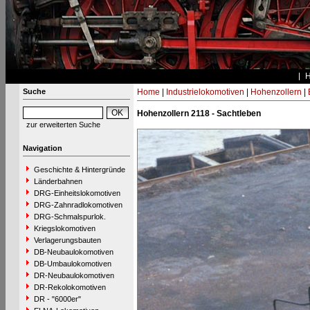
Suche
Home
|
Industrielokomotiven
|
Hohenzollern
|
Hohenzollern 2118 - Sachtleben
zur erweiterten Suche
Navigation
Geschichte & Hintergründe
Länderbahnen
DRG-Einheitslokomotiven
DRG-Zahnradlokomotiven
DRG-Schmalspurlok.
Kriegslokomotiven
Verlagerungsbauten
DB-Neubaulokomotiven
DB-Umbaulokomotiven
DR-Neubaulokomotiven
DR-Rekolokomotiven
DR - "6000er"