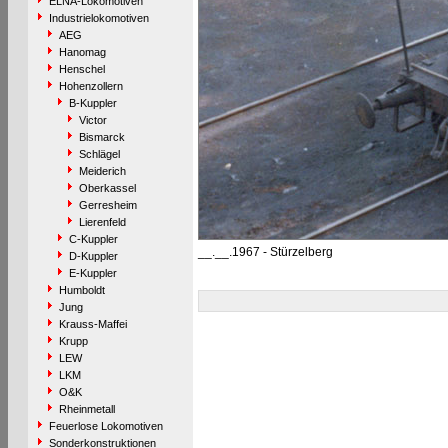
ELNA-Lokomotiven
Industrielokomotiven
AEG
Hanomag
Henschel
Hohenzollern
B-Kuppler
Victor
Bismarck
Schlägel
Meiderich
Oberkassel
Gerresheim
Lierenfeld
C-Kuppler
__.__.1967 - Stürzelberg
D-Kuppler
E-Kuppler
Humboldt
Jung
Krauss-Maffei
Krupp
LEW
LKM
O&K
Rheinmetall
Feuerlose Lokomotiven
Sonderkonstruktionen