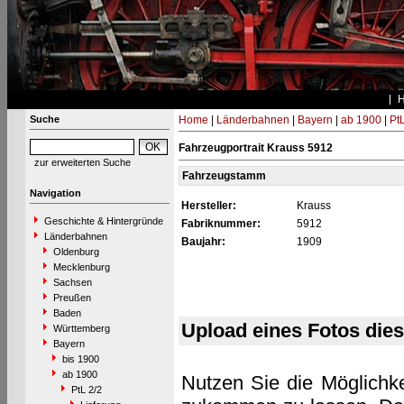
Suche
Home
|
Länderbahnen
|
Bayern
|
ab 1900
|
PtL
Fahrzeugportrait Krauss 5912
zur erweiterten Suche
Fahrzeugstamm
Navigation
Hersteller:
Krauss
Geschichte & Hintergründe
Fabriknummer:
5912
Länderbahnen
Baujahr:
1909
Oldenburg
Mecklenburg
Sachsen
Preußen
Baden
Upload eines Fotos die
Württemberg
Bayern
bis 1900
ab 1900
Nutzen Sie die Möglichke
PtL 2/2