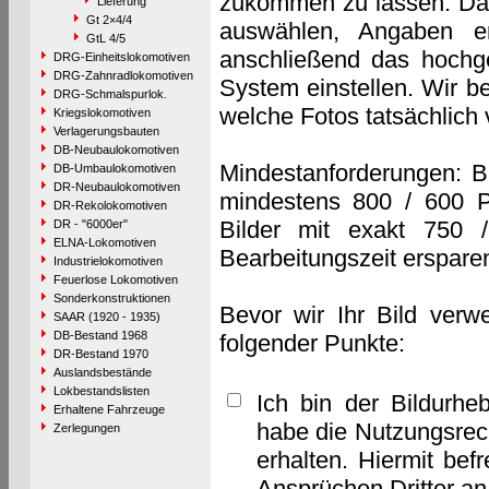
zukommen zu lassen. Das 
Lieferung
Gt 2×4/4
auswählen, Angaben e
GtL 4/5
anschließend das hochge
DRG-Einheitslokomotiven
DRG-Zahnradlokomotiven
System einstellen. Wir b
DRG-Schmalspurlok.
welche Fotos tatsächlich
Kriegslokomotiven
Verlagerungsbauten
DB-Neubaulokomotiven
Mindestanforderungen: B
DB-Umbaulokomotiven
DR-Neubaulokomotiven
mindestens 800 / 600 P
DR-Rekolokomotiven
Bilder mit exakt 750 
DR - "6000er"
ELNA-Lokomotiven
Bearbeitungszeit erspare
Industrielokomotiven
Feuerlose Lokomotiven
Sonderkonstruktionen
Bevor wir Ihr Bild verw
SAAR (1920 - 1935)
DB-Bestand 1968
folgender Punkte:
DR-Bestand 1970
Auslandsbestände
Lokbestandslisten
Ich bin der Bildurhe
Erhaltene Fahrzeuge
habe die Nutzungsrec
Zerlegungen
erhalten. Hiermit bef
Ansprüchen Dritter a