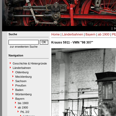
Suche
Home
|
Länderbahnen
|
Bayern
|
ab 1900
|
PtL
Krauss 5911 - VMN "98 307"
zur erweiterten Suche
Navigation
Geschichte & Hintergründe
Länderbahnen
Oldenburg
Mecklenburg
Sachsen
Preußen
Baden
Württemberg
Bayern
bis 1900
ab 1900
PtL 2/2