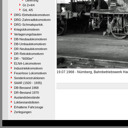
Lieferung
Gt 2×4/4
GtL 4/5
DRG-Einheitslokomotiven
DRG-Zahnradlokomotiven
DRG-Schmalspurlok.
Kriegslokomotiven
Verlagerungsbauten
DB-Neubaulokomotiven
DB-Umbaulokomotiven
DR-Neubaulokomotiven
DR-Rekolokomotiven
DR - "6000er"
ELNA-Lokomotiven
Industrielokomotiven
19.07.1968 - Nürnberg, Bahnbetriebswerk Ha
Feuerlose Lokomotiven
Sonderkonstruktionen
SAAR (1920 - 1935)
DB-Bestand 1968
DR-Bestand 1970
Auslandsbestände
Lokbestandslisten
Erhaltene Fahrzeuge
Zerlegungen