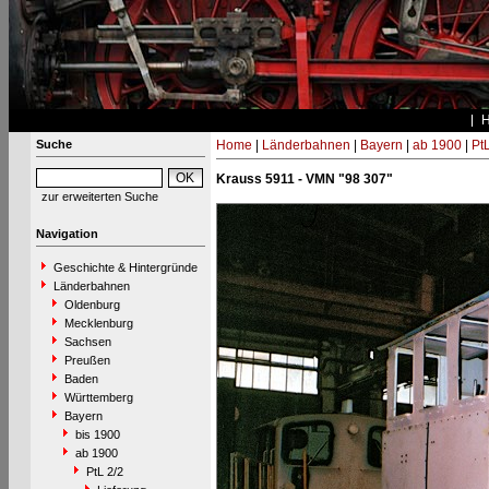
Suche
Home
|
Länderbahnen
|
Bayern
|
ab 1900
|
PtL
Krauss 5911 - VMN "98 307"
zur erweiterten Suche
Navigation
Geschichte & Hintergründe
Länderbahnen
Oldenburg
Mecklenburg
Sachsen
Preußen
Baden
Württemberg
Bayern
bis 1900
ab 1900
PtL 2/2