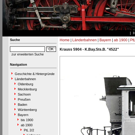
Suche
Home
|
Länderbahnen
|
Bayern
|
ab 1900
|
PtL
Krauss 5904 - K.Bay.Sts.B. "4522"
zur erweiterten Suche
Navigation
Geschichte & Hintergründe
Länderbahnen
Oldenburg
Mecklenburg
Sachsen
Preußen
Baden
Württemberg
Bayern
bis 1900
ab 1900
PtL 2/2