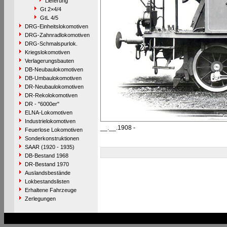
Lieferung
Gt 2×4/4
GtL 4/5
DRG-Einheitslokomotiven
DRG-Zahnradlokomotiven
DRG-Schmalspurlok.
Kriegslokomotiven
Verlagerungsbauten
DB-Neubaulokomotiven
DB-Umbaulokomotiven
DR-Neubaulokomotiven
DR-Rekolokomotiven
DR - "6000er"
ELNA-Lokomotiven
Industrielokomotiven
__.__.1908 -
Feuerlose Lokomotiven
Sonderkonstruktionen
SAAR (1920 - 1935)
DB-Bestand 1968
DR-Bestand 1970
Auslandsbestände
Lokbestandslisten
Erhaltene Fahrzeuge
Zerlegungen