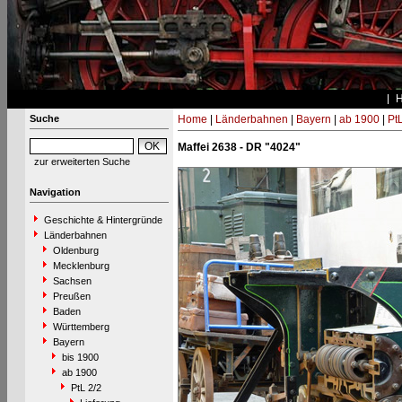
Suche
Home
|
Länderbahnen
|
Bayern
|
ab 1900
|
PtL
Maffei 2638 - DR "4024"
zur erweiterten Suche
Navigation
Geschichte & Hintergründe
Länderbahnen
Oldenburg
Mecklenburg
Sachsen
Preußen
Baden
Württemberg
Bayern
bis 1900
ab 1900
PtL 2/2