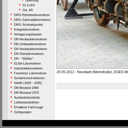
Lieferung
Gt 2×4/4
GtL 4/5
DRG-Einheitslokomotiven
DRG-Zahnradlokomotiven
DRG-Schmalspurlok.
Kriegslokomotiven
Verlagerungsbauten
DB-Neubaulokomotiven
DB-Umbaulokomotiven
DR-Neubaulokomotiven
DR-Rekolokomotiven
DR - "6000er"
ELNA-Lokomotiven
Industrielokomotiven
26.05.2012 - Neustadt (Weinstraße), DGEG 
Feuerlose Lokomotiven
Sonderkonstruktionen
SAAR (1920 - 1935)
DB-Bestand 1968
DR-Bestand 1970
Auslandsbestände
Lokbestandslisten
Erhaltene Fahrzeuge
Zerlegungen