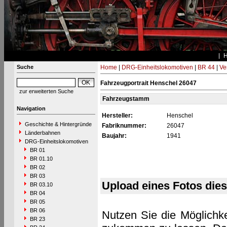
Suche
Home
|
DRG-Einheitslokomotiven
|
BR 44
|
Ve
Fahrzeugportrait Henschel 26047
zur erweiterten Suche
Fahrzeugstamm
Navigation
Hersteller:
Henschel
Geschichte & Hintergründe
Fabriknummer:
26047
Länderbahnen
Baujahr:
1941
DRG-Einheitslokomotiven
BR 01
BR 01.10
BR 02
BR 03
Upload eines Fotos die
BR 03.10
BR 04
BR 05
BR 06
Nutzen Sie die Möglichke
BR 23