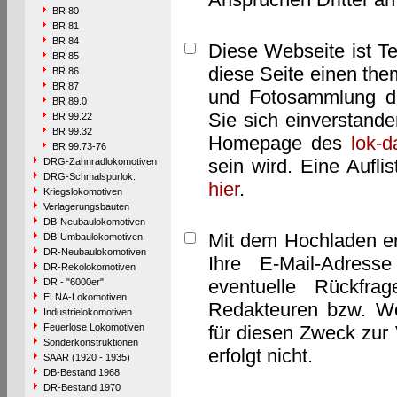
BR 80
BR 81
BR 84
Diese Webseite ist T
BR 85
diese Seite einen them
BR 86
BR 87
und Fotosammlung dar
BR 89.0
Sie sich einverstand
BR 99.22
BR 99.32
Homepage des
lok-
BR 99.73-76
sein wird. Eine Aufl
DRG-Zahnradlokomotiven
DRG-Schmalspurlok.
hier
.
Kriegslokomotiven
Verlagerungsbauten
DB-Neubaulokomotiven
Mit dem Hochladen er
DB-Umbaulokomotiven
DR-Neubaulokomotiven
Ihre E-Mail-Adres
DR-Rekolokomotiven
eventuelle Rückfra
DR - "6000er"
ELNA-Lokomotiven
Redakteuren bzw. We
Industrielokomotiven
Feuerlose Lokomotiven
für diesen Zweck zur 
Sonderkonstruktionen
erfolgt nicht.
SAAR (1920 - 1935)
DB-Bestand 1968
DR-Bestand 1970