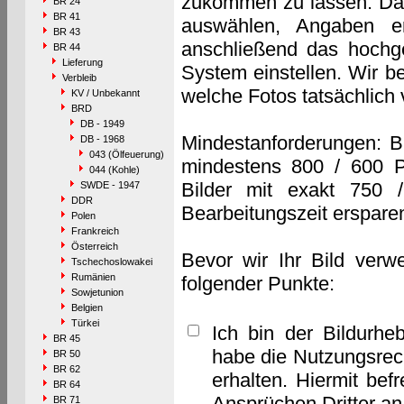
zukommen zu lassen. Das 
BR 24
BR 41
auswählen, Angaben e
BR 43
anschließend das hochge
BR 44
Lieferung
System einstellen. Wir b
Verbleib
welche Fotos tatsächlich
KV / Unbekannt
BRD
DB - 1949
Mindestanforderungen: B
DB - 1968
043 (Ölfeuerung)
mindestens 800 / 600 P
044 (Kohle)
Bilder mit exakt 750 
SWDE - 1947
DDR
Bearbeitungszeit erspare
Polen
Frankreich
Österreich
Bevor wir Ihr Bild verw
Tschechoslowakei
Rumänien
folgender Punkte:
Sowjetunion
Belgien
Türkei
Ich bin der Bildurhe
BR 45
habe die Nutzungsrec
BR 50
BR 62
erhalten. Hiermit bef
BR 64
Ansprüchen Dritter a
BR 71