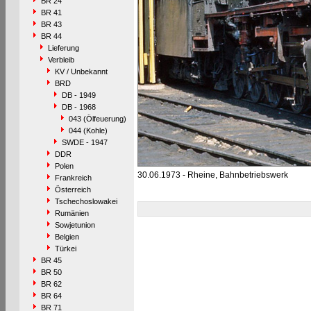
BR 24
BR 41
BR 43
BR 44
Lieferung
Verbleib
KV / Unbekannt
BRD
DB - 1949
DB - 1968
043 (Ölfeuerung)
044 (Kohle)
SWDE - 1947
DDR
Polen
30.06.1973 - Rheine, Bahnbetriebswerk
Frankreich
Österreich
Tschechoslowakei
Rumänien
Sowjetunion
Belgien
Türkei
BR 45
BR 50
BR 62
BR 64
BR 71