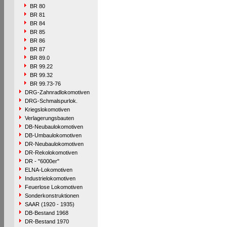
BR 80
BR 81
BR 84
BR 85
BR 86
BR 87
BR 89.0
BR 99.22
BR 99.32
BR 99.73-76
DRG-Zahnradlokomotiven
DRG-Schmalspurlok.
Kriegslokomotiven
Verlagerungsbauten
DB-Neubaulokomotiven
DB-Umbaulokomotiven
DR-Neubaulokomotiven
DR-Rekolokomotiven
DR - "6000er"
ELNA-Lokomotiven
Industrielokomotiven
Feuerlose Lokomotiven
Sonderkonstruktionen
SAAR (1920 - 1935)
DB-Bestand 1968
DR-Bestand 1970