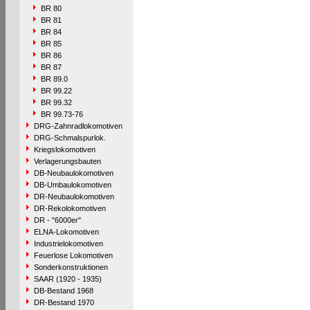
BR 80
BR 81
BR 84
BR 85
BR 86
BR 87
BR 89.0
BR 99.22
BR 99.32
BR 99.73-76
DRG-Zahnradlokomotiven
DRG-Schmalspurlok.
Kriegslokomotiven
Verlagerungsbauten
DB-Neubaulokomotiven
DB-Umbaulokomotiven
DR-Neubaulokomotiven
DR-Rekolokomotiven
DR - "6000er"
ELNA-Lokomotiven
Industrielokomotiven
Feuerlose Lokomotiven
Sonderkonstruktionen
SAAR (1920 - 1935)
DB-Bestand 1968
DR-Bestand 1970