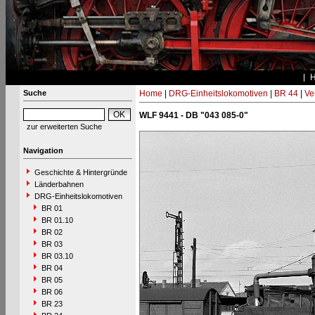
Suche
Home
|
DRG-Einheitslokomotiven
|
BR 44
|
Ve
WLF 9441 - DB "043 085-0"
zur erweiterten Suche
Navigation
Geschichte & Hintergründe
Länderbahnen
DRG-Einheitslokomotiven
BR 01
BR 01.10
BR 02
BR 03
BR 03.10
BR 04
BR 05
BR 06
BR 23