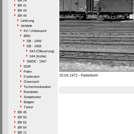
BR 24
BR 41
BR 43
BR 44
Lieferung
Verbleib
KV / Unbekannt
BRD
DB - 1949
DB - 1968
043 (Ölfeuerung)
044 (Kohle)
SWDE - 1947
DDR
Polen
10.04.1972 - Paderborn
Frankreich
Österreich
Tschechoslowakei
Rumänien
Sowjetunion
Belgien
Türkei
BR 45
BR 50
BR 62
BR 64
BR 71