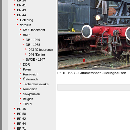
BR 24
BR 41
BR 43
BR 44
Lieferung
Verbleib
KV / Unbekannt
BRD
DB - 1949
DB - 1968
043 (Ölfeuerung)
044 (Kohle)
SWDE - 1947
DDR
Polen
05.10.1997 - Gummersbach-Dieringhausen
Frankreich
Österreich
Tschechoslowakei
Rumänien
Sowjetunion
Belgien
Türkei
BR 45
BR 50
BR 62
BR 64
BR 71