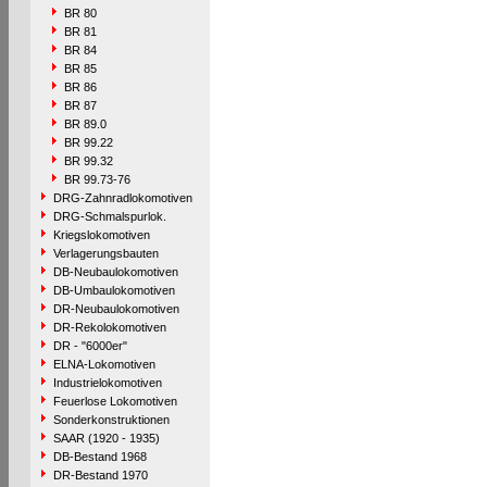
BR 80
BR 81
BR 84
BR 85
BR 86
BR 87
BR 89.0
BR 99.22
BR 99.32
BR 99.73-76
DRG-Zahnradlokomotiven
DRG-Schmalspurlok.
Kriegslokomotiven
Verlagerungsbauten
DB-Neubaulokomotiven
DB-Umbaulokomotiven
DR-Neubaulokomotiven
DR-Rekolokomotiven
DR - "6000er"
ELNA-Lokomotiven
Industrielokomotiven
Feuerlose Lokomotiven
Sonderkonstruktionen
SAAR (1920 - 1935)
DB-Bestand 1968
DR-Bestand 1970