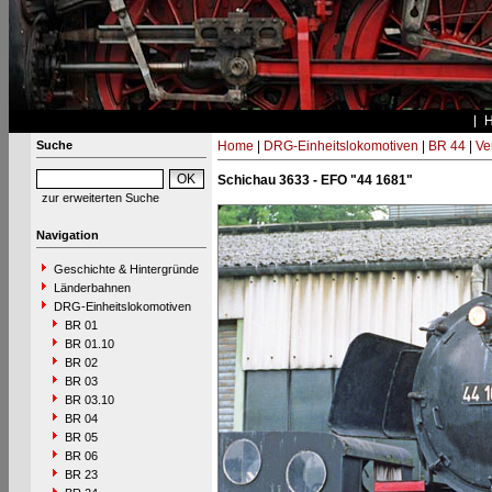
Suche
Home
|
DRG-Einheitslokomotiven
|
BR 44
|
Ve
Schichau 3633 - EFO "44 1681"
zur erweiterten Suche
Navigation
Geschichte & Hintergründe
Länderbahnen
DRG-Einheitslokomotiven
BR 01
BR 01.10
BR 02
BR 03
BR 03.10
BR 04
BR 05
BR 06
BR 23