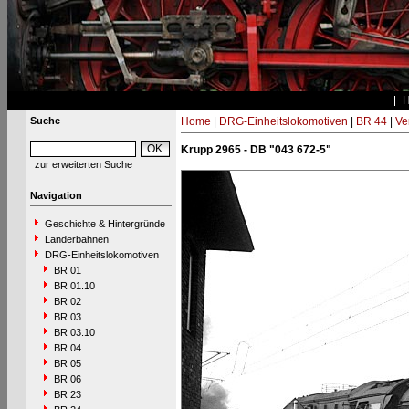
Suche
Home
|
DRG-Einheitslokomotiven
|
BR 44
|
Ve
Krupp 2965 - DB "043 672-5"
zur erweiterten Suche
Navigation
Geschichte & Hintergründe
Länderbahnen
DRG-Einheitslokomotiven
BR 01
BR 01.10
BR 02
BR 03
BR 03.10
BR 04
BR 05
BR 06
BR 23