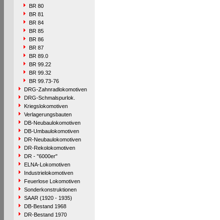
BR 80
BR 81
BR 84
BR 85
BR 86
BR 87
BR 89.0
BR 99.22
BR 99.32
BR 99.73-76
DRG-Zahnradlokomotiven
DRG-Schmalspurlok.
Kriegslokomotiven
Verlagerungsbauten
DB-Neubaulokomotiven
DB-Umbaulokomotiven
DR-Neubaulokomotiven
DR-Rekolokomotiven
DR - "6000er"
ELNA-Lokomotiven
Industrielokomotiven
Feuerlose Lokomotiven
Sonderkonstruktionen
SAAR (1920 - 1935)
DB-Bestand 1968
DR-Bestand 1970