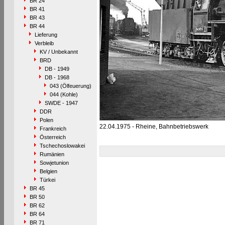
BR 24
BR 41
BR 43
BR 44
Lieferung
Verbleib
KV / Unbekannt
BRD
DB - 1949
DB - 1968
043 (Ölfeuerung)
044 (Kohle)
SWDE - 1947
DDR
Polen
22.04.1975 - Rheine, Bahnbetriebswerk
Frankreich
Österreich
Tschechoslowakei
Rumänien
Sowjetunion
Belgien
Türkei
BR 45
BR 50
BR 62
BR 64
BR 71