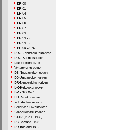
BR 80
BR 81
BR 84
BR 85
BR 86
BR 87
BR 89.0
BR 99.22
BR 99.32
BR 99.73-76
DRG-Zahnradlokomotiven
DRG-Schmalspurlok.
Kriegslokomotiven
Verlagerungsbauten
DB-Neubaulokomotiven
DB-Umbaulokomotiven
DR-Neubaulokomotiven
DR-Rekolokomotiven
DR - "6000er"
ELNA-Lokomotiven
Industrielokomotiven
Feuerlose Lokomotiven
Sonderkonstruktionen
SAAR (1920 - 1935)
DB-Bestand 1968
DR-Bestand 1970