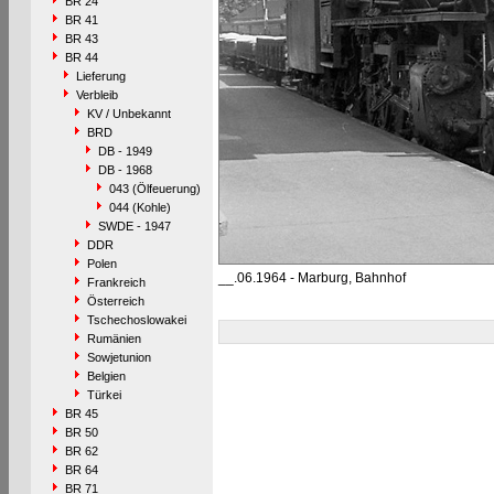
BR 24
BR 41
BR 43
BR 44
Lieferung
Verbleib
KV / Unbekannt
BRD
DB - 1949
DB - 1968
043 (Ölfeuerung)
044 (Kohle)
SWDE - 1947
DDR
Polen
__.06.1964 - Marburg, Bahnhof
Frankreich
Österreich
Tschechoslowakei
Rumänien
Sowjetunion
Belgien
Türkei
BR 45
BR 50
BR 62
BR 64
BR 71