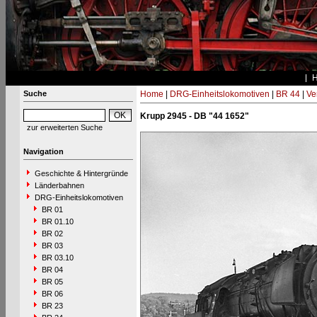
Suche
Home
|
DRG-Einheitslokomotiven
|
BR 44
|
Ve
Krupp 2945 - DB "44 1652"
zur erweiterten Suche
Navigation
Geschichte & Hintergründe
Länderbahnen
DRG-Einheitslokomotiven
BR 01
BR 01.10
BR 02
BR 03
BR 03.10
BR 04
BR 05
BR 06
BR 23