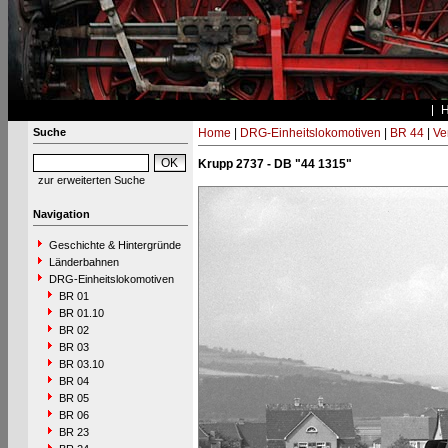
Suche
Home
|
DRG-Einheitslokomotiven
|
BR 44
|
Ve
Krupp 2737 - DB "44 1315"
zur erweiterten Suche
Navigation
Geschichte & Hintergründe
Länderbahnen
DRG-Einheitslokomotiven
BR 01
BR 01.10
BR 02
BR 03
BR 03.10
BR 04
BR 05
BR 06
BR 23