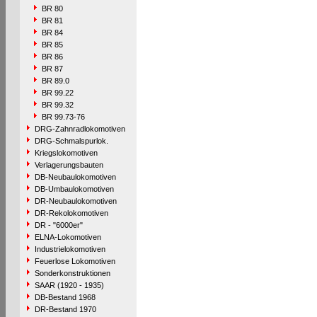
BR 80
BR 81
BR 84
BR 85
BR 86
BR 87
BR 89.0
BR 99.22
BR 99.32
BR 99.73-76
DRG-Zahnradlokomotiven
DRG-Schmalspurlok.
Kriegslokomotiven
Verlagerungsbauten
DB-Neubaulokomotiven
DB-Umbaulokomotiven
DR-Neubaulokomotiven
DR-Rekolokomotiven
DR - "6000er"
ELNA-Lokomotiven
Industrielokomotiven
Feuerlose Lokomotiven
Sonderkonstruktionen
SAAR (1920 - 1935)
DB-Bestand 1968
DR-Bestand 1970