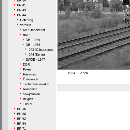
BR 24
BR 41
BR 43
BR 44
Lieferung
Verbleib
KV / Unbekannt
BRD
DB - 1949
DB - 1968
043 (Ölfeuerung)
044 (Kohle)
SWDE - 1947
DDR
Polen
__.__.1964 - Bebra
Frankreich
Österreich
Tschechoslowakei
Rumänien
Sowjetunion
Belgien
Türkei
BR 45
BR 50
BR 62
BR 64
BR 71