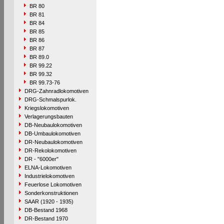
BR 80
BR 81
BR 84
BR 85
BR 86
BR 87
BR 89.0
BR 99.22
BR 99.32
BR 99.73-76
DRG-Zahnradlokomotiven
DRG-Schmalspurlok.
Kriegslokomotiven
Verlagerungsbauten
DB-Neubaulokomotiven
DB-Umbaulokomotiven
DR-Neubaulokomotiven
DR-Rekolokomotiven
DR - "6000er"
ELNA-Lokomotiven
Industrielokomotiven
Feuerlose Lokomotiven
Sonderkonstruktionen
SAAR (1920 - 1935)
DB-Bestand 1968
DR-Bestand 1970