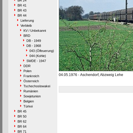
BR 24
BR 41
BR 43
BR 44
Lieferung
Verbleib
KV / Unbekannt
BRD
DB - 1949
DB - 1968
043 (Ölfeuerung)
044 (Kohle)
SWDE - 1947
DDR
Polen
04.05.1976 - Aschendorf, Abzweig Lehe
Frankreich
Österreich
Tschechoslowakei
Rumänien
Sowjetunion
Belgien
Türkei
BR 45
BR 50
BR 62
BR 64
BR 71