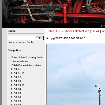
Suche
Home
|
DRG-Einheitslokomotiven
|
BR 44
|
Ve
Krupp 2737 - DB "043 315-1"
zur erweiterten Suche
Navigation
Geschichte & Hintergründe
Länderbahnen
DRG-Einheitslokomotiven
BR 01
BR 01.10
BR 02
BR 03
BR 03.10
BR 04
BR 05
BR 06
BR 23