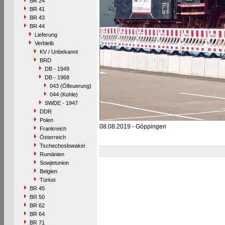
BR 24
BR 41
BR 43
BR 44
Lieferung
Verbleib
KV / Unbekannt
BRD
DB - 1949
DB - 1968
043 (Ölfeuerung)
044 (Kohle)
SWDE - 1947
DDR
Polen
08.08.2019 - Göppingen
Frankreich
Österreich
Tschechoslowakei
Rumänien
Sowjetunion
Belgien
Türkei
BR 45
BR 50
BR 62
BR 64
BR 71