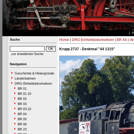
Suche
Home
|
DRG-Einheitslokomotiven
|
BR 44
|
Ve
Krupp 2737 - Denkmal "44 1315"
zur erweiterten Suche
Navigation
Geschichte & Hintergründe
Länderbahnen
DRG-Einheitslokomotiven
BR 01
BR 01.10
BR 02
BR 03
BR 03.10
BR 04
BR 05
BR 06
BR 23