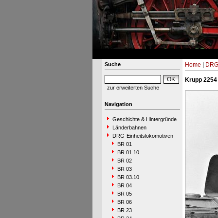
Suche
Home
|
DRG-
Krupp 2254 
zur erweiterten Suche
Navigation
Geschichte & Hintergründe
Länderbahnen
DRG-Einheitslokomotiven
BR 01
BR 01.10
BR 02
BR 03
BR 03.10
BR 04
BR 05
BR 06
BR 23