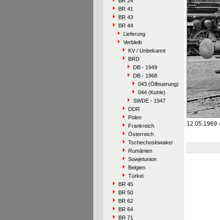
BR 24
BR 41
BR 43
BR 44
Lieferung
Verbleib
KV / Unbekannt
BRD
DB - 1949
DB - 1968
043 (Ölfeuerung)
044 (Kohle)
SWDE - 1947
DDR
Polen
12.05.1969 
Frankreich
Österreich
Tschechoslowakei
Rumänien
Sowjetunion
Belgien
Türkei
BR 45
BR 50
BR 62
BR 64
BR 71