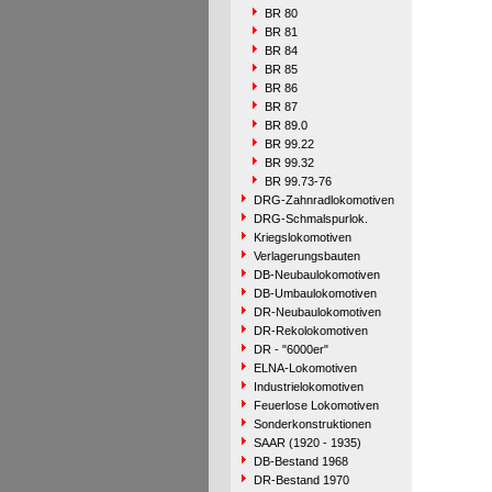
BR 80
BR 81
BR 84
BR 85
BR 86
BR 87
BR 89.0
BR 99.22
BR 99.32
BR 99.73-76
DRG-Zahnradlokomotiven
DRG-Schmalspurlok.
Kriegslokomotiven
Verlagerungsbauten
DB-Neubaulokomotiven
DB-Umbaulokomotiven
DR-Neubaulokomotiven
DR-Rekolokomotiven
DR - "6000er"
ELNA-Lokomotiven
Industrielokomotiven
Feuerlose Lokomotiven
Sonderkonstruktionen
SAAR (1920 - 1935)
DB-Bestand 1968
DR-Bestand 1970