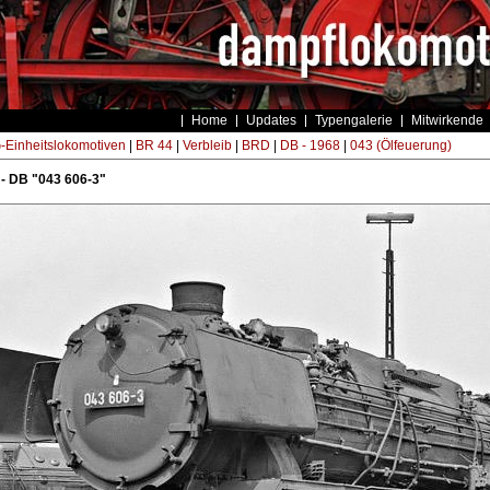
Home
Updates
Typengalerie
Mitwirkende
Einheitslokomotiven
|
BR 44
|
Verbleib
|
BRD
|
DB - 1968
|
043 (Ölfeuerung)
- DB "043 606-3"