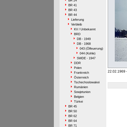
BR 24
BR 41
BR 43
BR 44
Lieferung
Verbleib
KV / Unbekannt
BRD
DB - 1949
DB - 1968
043 (Ölfeuerung)
044 (Kohle)
SWDE - 1947
DDR
Polen
22.02.1969 
Frankreich
Österreich
Tschechoslowakei
Rumänien
Sowjetunion
Belgien
Türkei
BR 45
BR 50
BR 62
BR 64
BR 71