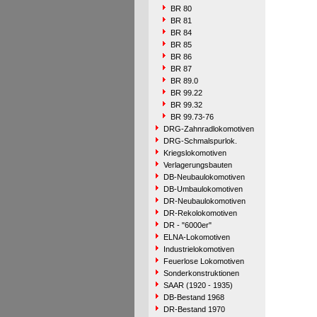
BR 80
BR 81
BR 84
BR 85
BR 86
BR 87
BR 89.0
BR 99.22
BR 99.32
BR 99.73-76
DRG-Zahnradlokomotiven
DRG-Schmalspurlok.
Kriegslokomotiven
Verlagerungsbauten
DB-Neubaulokomotiven
DB-Umbaulokomotiven
DR-Neubaulokomotiven
DR-Rekolokomotiven
DR - "6000er"
ELNA-Lokomotiven
Industrielokomotiven
Feuerlose Lokomotiven
Sonderkonstruktionen
SAAR (1920 - 1935)
DB-Bestand 1968
DR-Bestand 1970