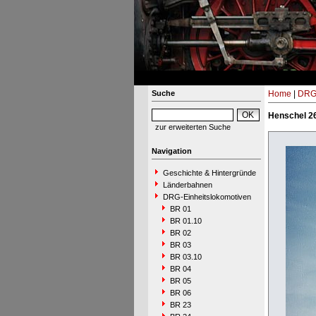
Suche
Home
|
DRG-
Henschel 26
zur erweiterten Suche
Navigation
Geschichte & Hintergründe
Länderbahnen
DRG-Einheitslokomotiven
BR 01
BR 01.10
BR 02
BR 03
BR 03.10
BR 04
BR 05
BR 06
BR 23