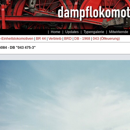
Home
Updates
Typengalerie
Mitwirkende
Einheitslokomotiven
|
BR 44
|
Verbleib
|
BRD
|
DB - 1968
|
043 (Ölfeuerung)
084 - DB "043 475-3"