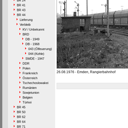
BR 24
BR 41
BR 43
BR 44
Lieferung
Verbleib
KV / Unbekannt
BRD
DB - 1949
DB - 1968
043 (Ölfeuerung)
044 (Kohle)
SWDE - 1947
DDR
Polen
26.08.1976 - Emden, Rangierbahnhof
Frankreich
Österreich
Tschechoslowakei
Rumänien
Sowjetunion
Belgien
Türkei
BR 45
BR 50
BR 62
BR 64
BR 71