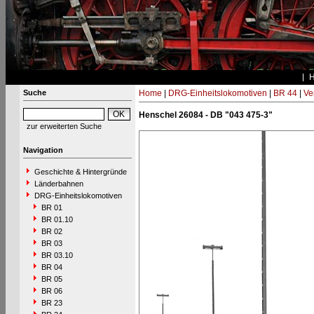
Suche
Home
|
DRG-Einheitslokomotiven
|
BR 44
|
Ve
Henschel 26084 - DB "043 475-3"
zur erweiterten Suche
Navigation
Geschichte & Hintergründe
Länderbahnen
DRG-Einheitslokomotiven
BR 01
BR 01.10
BR 02
BR 03
BR 03.10
BR 04
BR 05
BR 06
BR 23