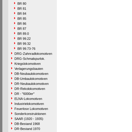
BR 80
BR 81
BR 84
BR 85
BR 86
BR 87
BR 89.0
BR 99.22
BR 99.32
BR 99.73-76
DRG-Zahnradlokomotiven
DRG-Schmalspurlok.
Kriegslokomotiven
Verlagerungsbauten
DB-Neubaulokomotiven
DB-Umbaulokomotiven
DR-Neubaulokomotiven
DR-Rekolokomotiven
DR - "6000er"
ELNA-Lokomotiven
Industrielokomotiven
Feuerlose Lokomotiven
Sonderkonstruktionen
SAAR (1920 - 1935)
DB-Bestand 1968
DR-Bestand 1970