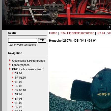
Suche
Home
|
DRG-Einheitslokomotiven
|
BR 44
|
Ve
Henschel 26078 - DB "043 469-9"
zur erweiterten Suche
Navigation
Geschichte & Hintergründe
Länderbahnen
DRG-Einheitslokomotiven
BR 01
BR 01.10
BR 02
BR 03
BR 03.10
BR 04
BR 05
BR 06
BR 23