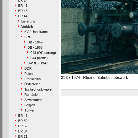
BR 24
BR 41
BR 43
BR 44
Lieferung
Verbleib
KV / Unbekannt
BRD
DB - 1949
DB - 1968
043 (Ölfeuerung)
044 (Kohle)
SWDE - 1947
DDR
Polen
31.07.1974 - Rheine, Bahnbetriebswerk
Frankreich
Österreich
Tschechoslowakei
Rumänien
Sowjetunion
Belgien
Türkei
BR 45
BR 50
BR 62
BR 64
BR 71