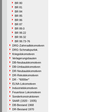
BR 80
BR 81
BR 84
BR 85
BR 86
BR 87
BR 89.0
BR 99.22
BR 99.32
BR 99.73-76
DRG-Zahnradlokomotiven
DRG-Schmalspurlok.
Kriegslokomotiven
Verlagerungsbauten
DB-Neubaulokomotiven
DB-Umbaulokomotiven
DR-Neubaulokomotiven
DR-Rekolokomotiven
DR - "6000er"
ELNA-Lokomotiven
Industrielokomotiven
Feuerlose Lokomotiven
Sonderkonstruktionen
SAAR (1920 - 1935)
DB-Bestand 1968
DR-Bestand 1970