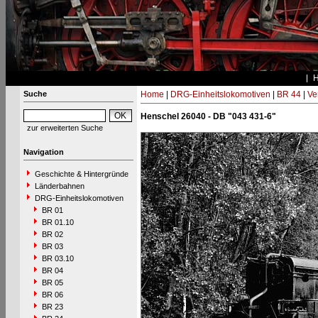
Suche
Home
|
DRG-Einheitslokomotiven
|
BR 44
|
Ve
Henschel 26040 - DB "043 431-6"
zur erweiterten Suche
Navigation
Geschichte & Hintergründe
Länderbahnen
DRG-Einheitslokomotiven
BR 01
BR 01.10
BR 02
BR 03
BR 03.10
BR 04
BR 05
BR 06
BR 23