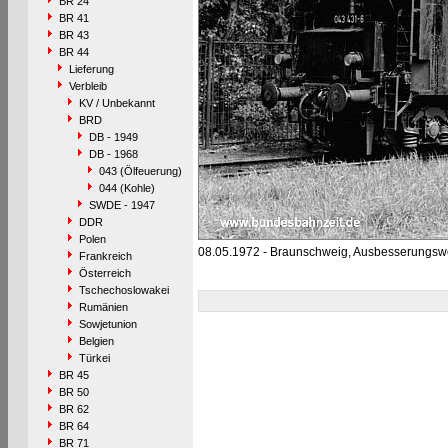
BR 24
BR 41
BR 43
BR 44
Lieferung
Verbleib
KV / Unbekannt
BRD
DB - 1949
DB - 1968
043 (Ölfeuerung)
044 (Kohle)
SWDE - 1947
DDR
Polen
08.05.1972 - Braunschweig, Ausbesserungsw
Frankreich
Österreich
Tschechoslowakei
Rumänien
Sowjetunion
Belgien
Türkei
BR 45
BR 50
BR 62
BR 64
BR 71