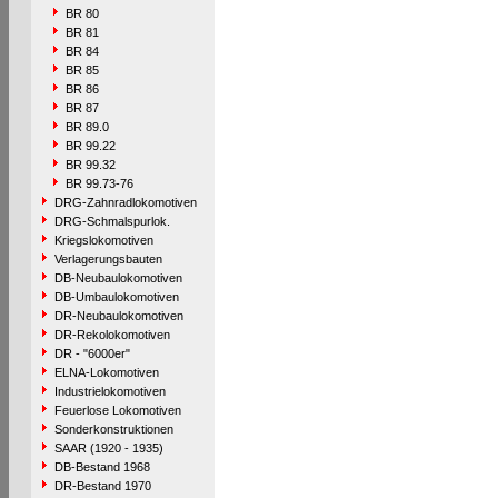
BR 80
BR 81
BR 84
BR 85
BR 86
BR 87
BR 89.0
BR 99.22
BR 99.32
BR 99.73-76
DRG-Zahnradlokomotiven
DRG-Schmalspurlok.
Kriegslokomotiven
Verlagerungsbauten
DB-Neubaulokomotiven
DB-Umbaulokomotiven
DR-Neubaulokomotiven
DR-Rekolokomotiven
DR - "6000er"
ELNA-Lokomotiven
Industrielokomotiven
Feuerlose Lokomotiven
Sonderkonstruktionen
SAAR (1920 - 1935)
DB-Bestand 1968
DR-Bestand 1970