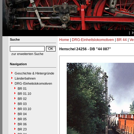
Suche
Home
|
DRG-Einheitslokomotiven
|
BR 44
|
Ve
Henschel 24256 - DB "44 087"
zur erweiterten Suche
Navigation
Geschichte & Hintergründe
Länderbahnen
DRG-Einheitslokomotiven
BR 01
BR 01.10
BR 02
BR 03
BR 03.10
BR 04
BR 05
BR 06
BR 23