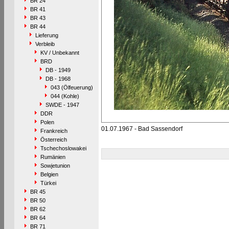
BR 24
BR 41
BR 43
BR 44
Lieferung
Verbleib
KV / Unbekannt
BRD
DB - 1949
DB - 1968
043 (Ölfeuerung)
044 (Kohle)
SWDE - 1947
DDR
Polen
01.07.1967 - Bad Sassendorf
Frankreich
Österreich
Tschechoslowakei
Rumänien
Sowjetunion
Belgien
Türkei
BR 45
BR 50
BR 62
BR 64
BR 71