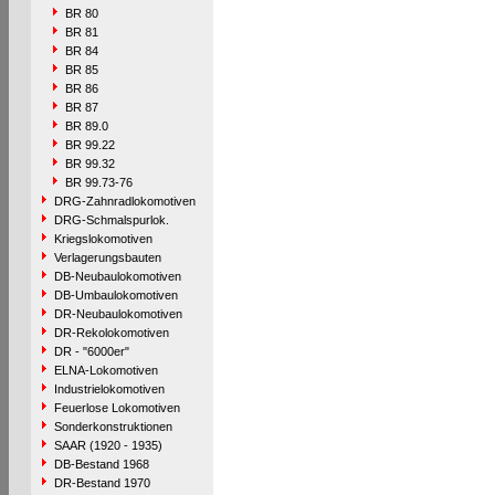
BR 80
BR 81
BR 84
BR 85
BR 86
BR 87
BR 89.0
BR 99.22
BR 99.32
BR 99.73-76
DRG-Zahnradlokomotiven
DRG-Schmalspurlok.
Kriegslokomotiven
Verlagerungsbauten
DB-Neubaulokomotiven
DB-Umbaulokomotiven
DR-Neubaulokomotiven
DR-Rekolokomotiven
DR - "6000er"
ELNA-Lokomotiven
Industrielokomotiven
Feuerlose Lokomotiven
Sonderkonstruktionen
SAAR (1920 - 1935)
DB-Bestand 1968
DR-Bestand 1970