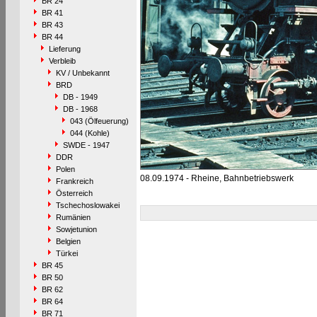
BR 24
BR 41
BR 43
BR 44
Lieferung
Verbleib
KV / Unbekannt
BRD
DB - 1949
DB - 1968
043 (Ölfeuerung)
044 (Kohle)
SWDE - 1947
DDR
Polen
08.09.1974 - Rheine, Bahnbetriebswerk
Frankreich
Österreich
Tschechoslowakei
Rumänien
Sowjetunion
Belgien
Türkei
BR 45
BR 50
BR 62
BR 64
BR 71