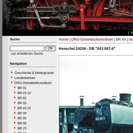
Suche
Home
|
DRG-Einheitslokomotiven
|
BR 44
|
Ve
Henschel 24256 - DB "043 087-6"
zur erweiterten Suche
Navigation
Geschichte & Hintergründe
Länderbahnen
DRG-Einheitslokomotiven
BR 01
BR 01.10
BR 02
BR 03
BR 03.10
BR 04
BR 05
BR 06
BR 23