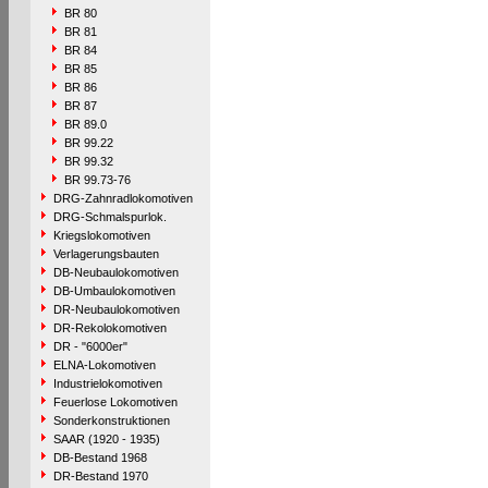
BR 80
BR 81
BR 84
BR 85
BR 86
BR 87
BR 89.0
BR 99.22
BR 99.32
BR 99.73-76
DRG-Zahnradlokomotiven
DRG-Schmalspurlok.
Kriegslokomotiven
Verlagerungsbauten
DB-Neubaulokomotiven
DB-Umbaulokomotiven
DR-Neubaulokomotiven
DR-Rekolokomotiven
DR - "6000er"
ELNA-Lokomotiven
Industrielokomotiven
Feuerlose Lokomotiven
Sonderkonstruktionen
SAAR (1920 - 1935)
DB-Bestand 1968
DR-Bestand 1970