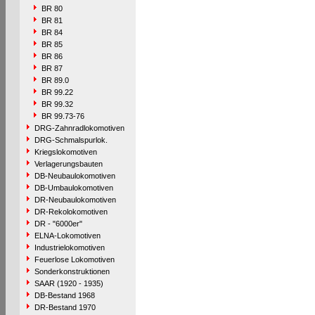
BR 80
BR 81
BR 84
BR 85
BR 86
BR 87
BR 89.0
BR 99.22
BR 99.32
BR 99.73-76
DRG-Zahnradlokomotiven
DRG-Schmalspurlok.
Kriegslokomotiven
Verlagerungsbauten
DB-Neubaulokomotiven
DB-Umbaulokomotiven
DR-Neubaulokomotiven
DR-Rekolokomotiven
DR - "6000er"
ELNA-Lokomotiven
Industrielokomotiven
Feuerlose Lokomotiven
Sonderkonstruktionen
SAAR (1920 - 1935)
DB-Bestand 1968
DR-Bestand 1970