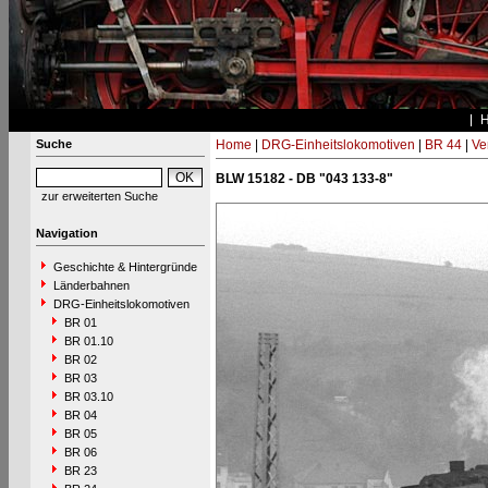
Suche
Home
|
DRG-Einheitslokomotiven
|
BR 44
|
Ve
BLW 15182 - DB "043 133-8"
zur erweiterten Suche
Navigation
Geschichte & Hintergründe
Länderbahnen
DRG-Einheitslokomotiven
BR 01
BR 01.10
BR 02
BR 03
BR 03.10
BR 04
BR 05
BR 06
BR 23