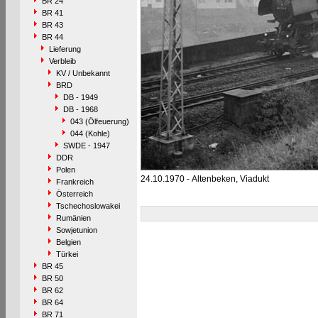
BR 24
BR 41
BR 43
BR 44
Lieferung
Verbleib
KV / Unbekannt
BRD
DB - 1949
DB - 1968
043 (Ölfeuerung)
044 (Kohle)
SWDE - 1947
DDR
Polen
24.10.1970 - Altenbeken, Viadukt
Frankreich
Österreich
Tschechoslowakei
Rumänien
Sowjetunion
Belgien
Türkei
BR 45
BR 50
BR 62
BR 64
BR 71