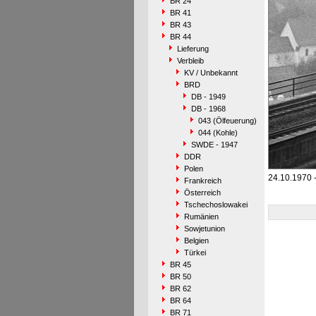
BR 24
BR 41
BR 43
BR 44
Lieferung
Verbleib
KV / Unbekannt
BRD
DB - 1949
DB - 1968
043 (Ölfeuerung)
044 (Kohle)
SWDE - 1947
DDR
Polen
24.10.1970 -
Frankreich
Österreich
Tschechoslowakei
Rumänien
Sowjetunion
Belgien
Türkei
BR 45
BR 50
BR 62
BR 64
BR 71