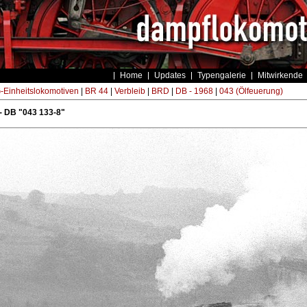
Home
Updates
Typengalerie
Mitwirkende
Einheitslokomotiven
|
BR 44
|
Verbleib
|
BRD
|
DB - 1968
|
043 (Ölfeuerung)
- DB "043 133-8"