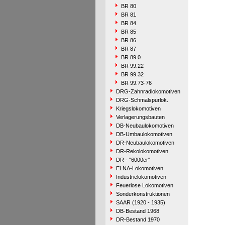
BR 80
BR 81
BR 84
BR 85
BR 86
BR 87
BR 89.0
BR 99.22
BR 99.32
BR 99.73-76
DRG-Zahnradlokomotiven
DRG-Schmalspurlok.
Kriegslokomotiven
Verlagerungsbauten
DB-Neubaulokomotiven
DB-Umbaulokomotiven
DR-Neubaulokomotiven
DR-Rekolokomotiven
DR - "6000er"
ELNA-Lokomotiven
Industrielokomotiven
Feuerlose Lokomotiven
Sonderkonstruktionen
SAAR (1920 - 1935)
DB-Bestand 1968
DR-Bestand 1970