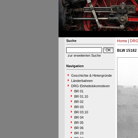
Suche
Home
|
DRG-
BLW 15182 
zur erweiterten Suche
Navigation
Geschichte & Hintergründe
Länderbahnen
DRG-Einheitslokomotiven
BR 01
BR 01.10
BR 02
BR 03
BR 03.10
BR 04
BR 05
BR 06
BR 23