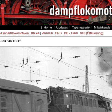
Home
Updates
Typengalerie
Mitwirkende
Einheitslokomotiven
|
BR 44
|
Verbleib
|
BRD
|
DB - 1968
|
043 (Ölfeuerung)
- DB "44 1131"