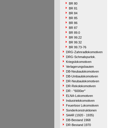
BR 80
BR 81
BR 84
BR 85
BR 86
BR 87
BR 89.0
BR 99.22
BR 99.32
BR 99.73-76
DRG-Zahnradlokomotiven
DRG-Schmalspurlok.
Kriegslokomotiven
Verlagerungsbauten
DB-Neubaulokomotiven
DB-Umbaulokomotiven
DR-Neubaulokomotiven
DR-Rekolokomotiven
DR - "6000er"
ELNA-Lokomotiven
Industrielokomotiven
Feuerlose Lokomotiven
Sonderkonstruktionen
SAAR (1920 - 1935)
DB-Bestand 1968
DR-Bestand 1970