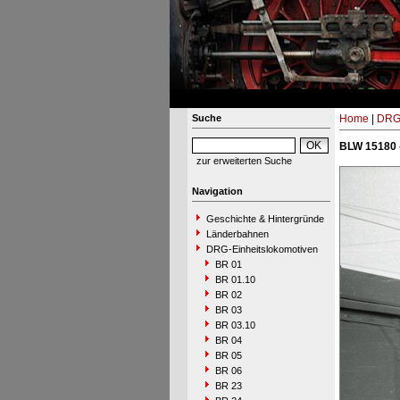
Suche
Home
|
DRG-
BLW 15180 
zur erweiterten Suche
Navigation
Geschichte & Hintergründe
Länderbahnen
DRG-Einheitslokomotiven
BR 01
BR 01.10
BR 02
BR 03
BR 03.10
BR 04
BR 05
BR 06
BR 23