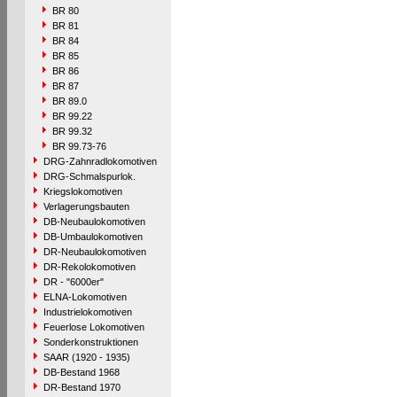
BR 80
BR 81
BR 84
BR 85
BR 86
BR 87
BR 89.0
BR 99.22
BR 99.32
BR 99.73-76
DRG-Zahnradlokomotiven
DRG-Schmalspurlok.
Kriegslokomotiven
Verlagerungsbauten
DB-Neubaulokomotiven
DB-Umbaulokomotiven
DR-Neubaulokomotiven
DR-Rekolokomotiven
DR - "6000er"
ELNA-Lokomotiven
Industrielokomotiven
Feuerlose Lokomotiven
Sonderkonstruktionen
SAAR (1920 - 1935)
DB-Bestand 1968
DR-Bestand 1970