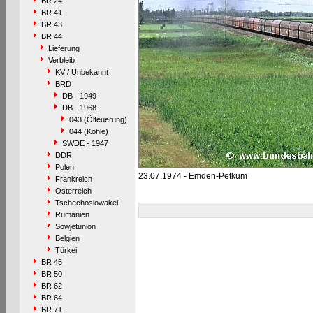
BR 24
BR 41
BR 43
BR 44
Lieferung
Verbleib
KV / Unbekannt
BRD
DB - 1949
DB - 1968
043 (Ölfeuerung)
044 (Kohle)
SWDE - 1947
DDR
Polen
23.07.1974 - Emden-Petkum
Frankreich
Österreich
Tschechoslowakei
Rumänien
Sowjetunion
Belgien
Türkei
BR 45
BR 50
BR 62
BR 64
BR 71