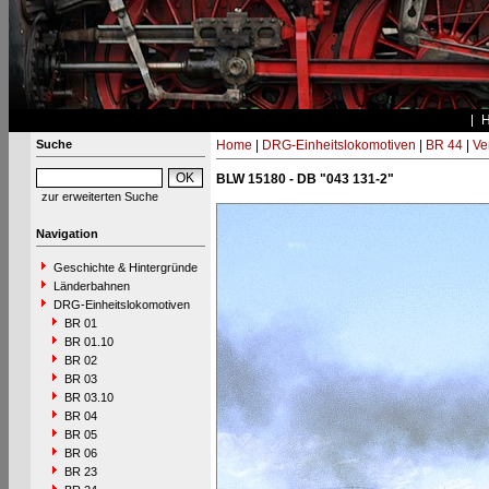
Suche
Home
|
DRG-Einheitslokomotiven
|
BR 44
|
Ve
BLW 15180 - DB "043 131-2"
zur erweiterten Suche
Navigation
Geschichte & Hintergründe
Länderbahnen
DRG-Einheitslokomotiven
BR 01
BR 01.10
BR 02
BR 03
BR 03.10
BR 04
BR 05
BR 06
BR 23