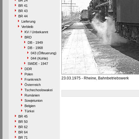
BR 24
BR 41
BR 43
BR 44
Lieferung
Verbleib
KV / Unbekannt
BRD
DB - 1949
DB - 1968
043 (Ölfeuerung)
044 (Kohle)
SWDE - 1947
DDR
Polen
23.03.1975 - Rheine, Bahnbetriebswerk
Frankreich
Österreich
Tschechoslowakei
Rumänien
Sowjetunion
Belgien
Türkei
BR 45
BR 50
BR 62
BR 64
BR 71