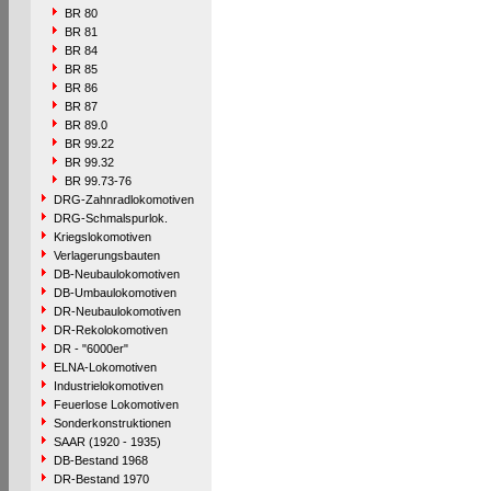
BR 80
BR 81
BR 84
BR 85
BR 86
BR 87
BR 89.0
BR 99.22
BR 99.32
BR 99.73-76
DRG-Zahnradlokomotiven
DRG-Schmalspurlok.
Kriegslokomotiven
Verlagerungsbauten
DB-Neubaulokomotiven
DB-Umbaulokomotiven
DR-Neubaulokomotiven
DR-Rekolokomotiven
DR - "6000er"
ELNA-Lokomotiven
Industrielokomotiven
Feuerlose Lokomotiven
Sonderkonstruktionen
SAAR (1920 - 1935)
DB-Bestand 1968
DR-Bestand 1970