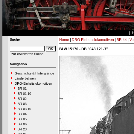
Suche
Home
|
DRG-Einheitslokomotiven
|
BR 44
|
Ve
BLW 15170 - DB "043 121-3"
zur erweiterten Suche
Navigation
Geschichte & Hintergründe
Länderbahnen
DRG-Einheitslokomotiven
BR 01
BR 01.10
BR 02
BR 03
BR 03.10
BR 04
BR 05
BR 06
BR 23