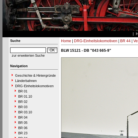
Suche
Home
|
DRG-Einheitslokomotiven
|
BR 44
|
Ve
BLW 15121 - DB "043 665-9"
zur erweiterten Suche
Navigation
Geschichte & Hintergründe
Länderbahnen
DRG-Einheitslokomotiven
BR 01
BR 01.10
BR 02
BR 03
BR 03.10
BR 04
BR 05
BR 06
BR 23