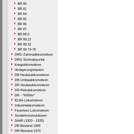
BR 80
BR 81
BR 84
BR 85
BR 86
BR 87
BR 89.0
BR 99.22
BR 99.32
BR 99.73-76
DRG-Zahnradlokomotiven
DRG-Schmalspurlok.
Kriegslokomotiven
Verlagerungsbauten
DB-Neubaulokomotiven
DB-Umbaulokomotiven
DR-Neubaulokomotiven
DR-Rekolokomotiven
DR - "6000er"
ELNA-Lokomotiven
Industrielokomotiven
Feuerlose Lokomotiven
Sonderkonstruktionen
SAAR (1920 - 1935)
DB-Bestand 1968
DR-Bestand 1970