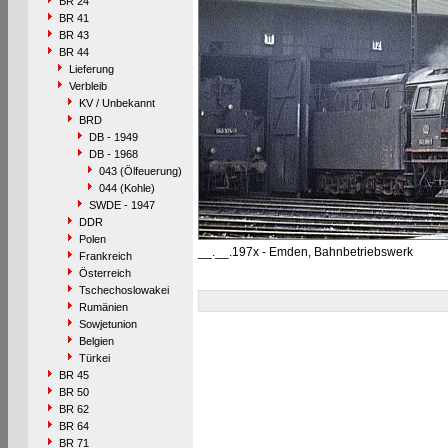
BR 24
BR 41
BR 43
BR 44
Lieferung
Verbleib
KV / Unbekannt
BRD
DB - 1949
DB - 1968
043 (Ölfeuerung)
044 (Kohle)
SWDE - 1947
DDR
Polen
__.__.197x - Emden, Bahnbetriebswerk
Frankreich
Österreich
Tschechoslowakei
Rumänien
Sowjetunion
Belgien
Türkei
BR 45
BR 50
BR 62
BR 64
BR 71