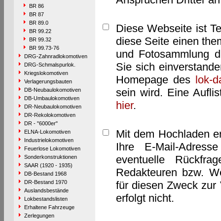
BR 86
BR 87
BR 89.0
Diese Webseite ist T
BR 99.22
diese Seite einen them
BR 99.32
BR 99.73-76
und Fotosammlung dar
DRG-Zahnradlokomotiven
Sie sich einverstand
DRG-Schmalspurlok.
Kriegslokomotiven
Homepage des
lok-
Verlagerungsbauten
sein wird. Eine Aufl
DB-Neubaulokomotiven
DB-Umbaulokomotiven
hier
.
DR-Neubaulokomotiven
DR-Rekolokomotiven
DR - "6000er"
Mit dem Hochladen er
ELNA-Lokomotiven
Industrielokomotiven
Ihre E-Mail-Adres
Feuerlose Lokomotiven
eventuelle Rückfra
Sonderkonstruktionen
SAAR (1920 - 1935)
Redakteuren bzw. We
DB-Bestand 1968
DR-Bestand 1970
für diesen Zweck zur 
Auslandsbestände
erfolgt nicht.
Lokbestandslisten
Erhaltene Fahrzeuge
Zerlegungen