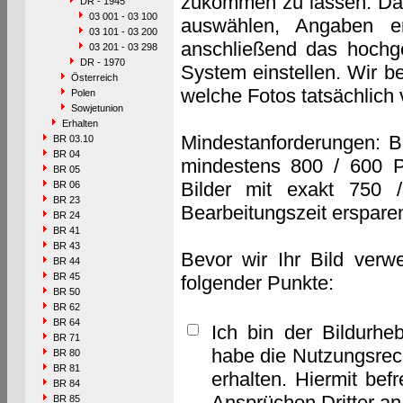
zukommen zu lassen. Das 
DR - 1945
03 001 - 03 100
auswählen, Angaben e
03 101 - 03 200
anschließend das hochge
03 201 - 03 298
DR - 1970
System einstellen. Wir b
Österreich
welche Fotos tatsächlich
Polen
Sowjetunion
Erhalten
Mindestanforderungen: B
BR 03.10
BR 04
mindestens 800 / 600 P
BR 05
Bilder mit exakt 750 
BR 06
BR 23
Bearbeitungszeit erspare
BR 24
BR 41
BR 43
Bevor wir Ihr Bild verw
BR 44
BR 45
folgender Punkte:
BR 50
BR 62
BR 64
Ich bin der Bildurhe
BR 71
habe die Nutzungsrec
BR 80
BR 81
erhalten. Hiermit bef
BR 84
Ansprüchen Dritter a
BR 85