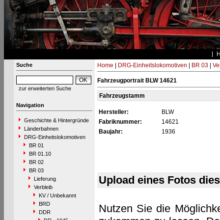
Suche
Home
|
DRG-Einheitslokomotiven
|
BR 03
|
Ve
Fahrzeugportrait BLW 14621
zur erweiterten Suche
Fahrzeugstamm
Navigation
Hersteller:
BLW
Geschichte & Hintergründe
Fabriknummer:
14621
Länderbahnen
Baujahr:
1936
DRG-Einheitslokomotiven
BR 01
BR 01.10
BR 02
BR 03
Upload eines Fotos die
Lieferung
Verbleib
KV / Unbekannt
BRD
Nutzen Sie die Möglichke
DDR