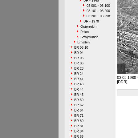
DR - 1945
03 001 - 03 100
03 101 - 03 200
03 201 - 03 298
DR - 1970
Österreich
Polen
Sowjetunion
Erhalten
BR 03.10
BR 04
BR 05
BR 06
BR 23
BR 24
03.05.1980 -
BR 41
[DDR]
BR 43
BR 44
BR 45
BR 50
BR 62
BR 64
BR 71
BR 80
BR 81
BR 84
BR 85