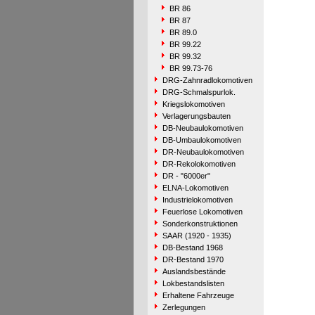
BR 86
BR 87
BR 89.0
BR 99.22
BR 99.32
BR 99.73-76
DRG-Zahnradlokomotiven
DRG-Schmalspurlok.
Kriegslokomotiven
Verlagerungsbauten
DB-Neubaulokomotiven
DB-Umbaulokomotiven
DR-Neubaulokomotiven
DR-Rekolokomotiven
DR - "6000er"
ELNA-Lokomotiven
Industrielokomotiven
Feuerlose Lokomotiven
Sonderkonstruktionen
SAAR (1920 - 1935)
DB-Bestand 1968
DR-Bestand 1970
Auslandsbestände
Lokbestandslisten
Erhaltene Fahrzeuge
Zerlegungen