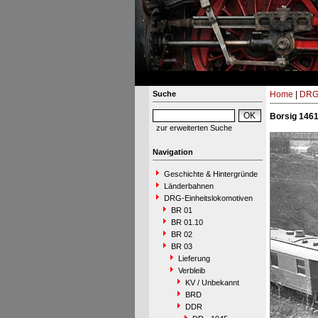
Suche
Home
|
DRG-
Borsig 1461
zur erweiterten Suche
Navigation
Geschichte & Hintergründe
Länderbahnen
DRG-Einheitslokomotiven
BR 01
BR 01.10
BR 02
BR 03
Lieferung
Verbleib
KV / Unbekannt
BRD
DDR