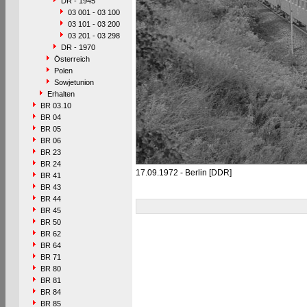
DR - 1945
03 001 - 03 100
03 101 - 03 200
03 201 - 03 298
DR - 1970
Österreich
Polen
Sowjetunion
Erhalten
BR 03.10
BR 04
BR 05
BR 06
BR 23
BR 24
17.09.1972 - Berlin [DDR]
BR 41
BR 43
BR 44
BR 45
BR 50
BR 62
BR 64
BR 71
BR 80
BR 81
BR 84
BR 85