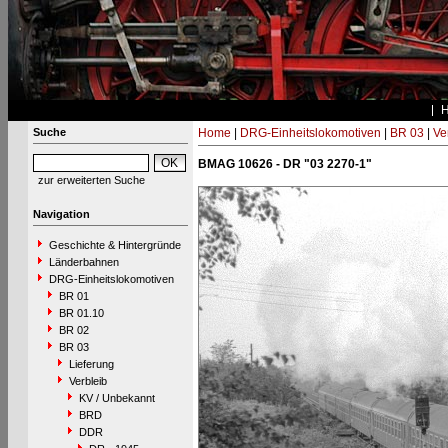
Suche
Home
|
DRG-Einheitslokomotiven
|
BR 03
|
Ve
BMAG 10626 - DR "03 2270-1"
zur erweiterten Suche
Navigation
Geschichte & Hintergründe
Länderbahnen
DRG-Einheitslokomotiven
BR 01
BR 01.10
BR 02
BR 03
Lieferung
Verbleib
KV / Unbekannt
BRD
DDR