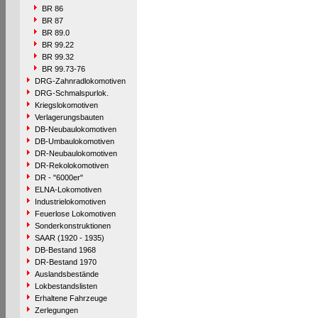
BR 86
BR 87
BR 89.0
BR 99.22
BR 99.32
BR 99.73-76
DRG-Zahnradlokomotiven
DRG-Schmalspurlok.
Kriegslokomotiven
Verlagerungsbauten
DB-Neubaulokomotiven
DB-Umbaulokomotiven
DR-Neubaulokomotiven
DR-Rekolokomotiven
DR - "6000er"
ELNA-Lokomotiven
Industrielokomotiven
Feuerlose Lokomotiven
Sonderkonstruktionen
SAAR (1920 - 1935)
DB-Bestand 1968
DR-Bestand 1970
Auslandsbestände
Lokbestandslisten
Erhaltene Fahrzeuge
Zerlegungen