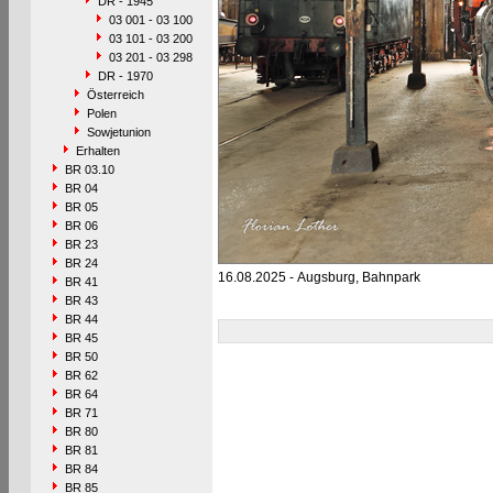
DR - 1945
03 001 - 03 100
03 101 - 03 200
03 201 - 03 298
DR - 1970
Österreich
Polen
Sowjetunion
Erhalten
BR 03.10
BR 04
BR 05
BR 06
BR 23
BR 24
16.08.2025 - Augsburg, Bahnpark
BR 41
BR 43
BR 44
BR 45
BR 50
BR 62
BR 64
BR 71
BR 80
BR 81
BR 84
BR 85