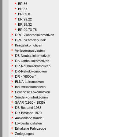
BR 86
BR 87
BR 89.0
BR 99.22
BR 99.32
BR 99.73-76
DRG-Zahnradlokomotiven
DRG-Schmalspurlok.
Kriegslokomotiven
Verlagerungsbauten
DB-Neubaulokomotiven
DB-Umbaulokomotiven
DR-Neubaulokomotiven
DR-Rekolokomotiven
DR - "6000er"
ELNA-Lokomotiven
Industrielokomotiven
Feuerlose Lokomotiven
Sonderkonstruktionen
SAAR (1920 - 1935)
DB-Bestand 1968
DR-Bestand 1970
Auslandsbestände
Lokbestandslisten
Erhaltene Fahrzeuge
Zerlegungen