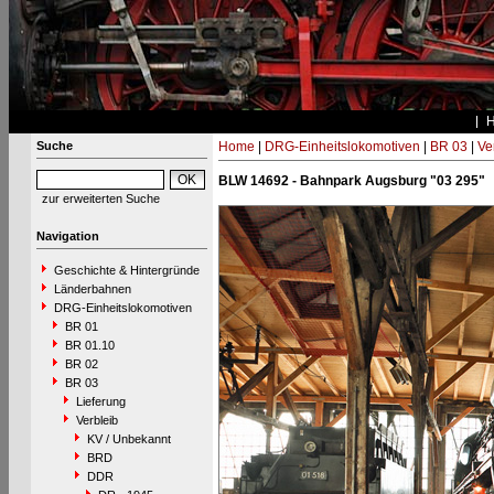
Suche
Home
|
DRG-Einheitslokomotiven
|
BR 03
|
Ve
BLW 14692 - Bahnpark Augsburg "03 295"
zur erweiterten Suche
Navigation
Geschichte & Hintergründe
Länderbahnen
DRG-Einheitslokomotiven
BR 01
BR 01.10
BR 02
BR 03
Lieferung
Verbleib
KV / Unbekannt
BRD
DDR