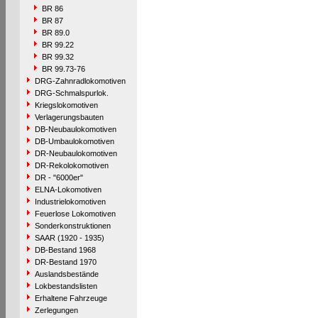
BR 86
BR 87
BR 89.0
BR 99.22
BR 99.32
BR 99.73-76
DRG-Zahnradlokomotiven
DRG-Schmalspurlok.
Kriegslokomotiven
Verlagerungsbauten
DB-Neubaulokomotiven
DB-Umbaulokomotiven
DR-Neubaulokomotiven
DR-Rekolokomotiven
DR - "6000er"
ELNA-Lokomotiven
Industrielokomotiven
Feuerlose Lokomotiven
Sonderkonstruktionen
SAAR (1920 - 1935)
DB-Bestand 1968
DR-Bestand 1970
Auslandsbestände
Lokbestandslisten
Erhaltene Fahrzeuge
Zerlegungen