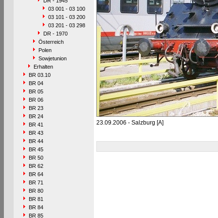
DR - 1945
03 001 - 03 100
03 101 - 03 200
03 201 - 03 298
DR - 1970
Österreich
Polen
Sowjetunion
Erhalten
BR 03.10
BR 04
BR 05
BR 06
BR 23
BR 24
23.09.2006 - Salzburg [A]
BR 41
BR 43
BR 44
BR 45
BR 50
BR 62
BR 64
BR 71
BR 80
BR 81
BR 84
BR 85