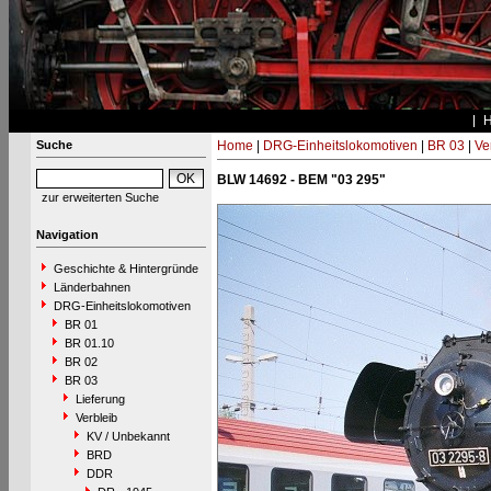
Suche
Home
|
DRG-Einheitslokomotiven
|
BR 03
|
Ve
BLW 14692 - BEM "03 295"
zur erweiterten Suche
Navigation
Geschichte & Hintergründe
Länderbahnen
DRG-Einheitslokomotiven
BR 01
BR 01.10
BR 02
BR 03
Lieferung
Verbleib
KV / Unbekannt
BRD
DDR