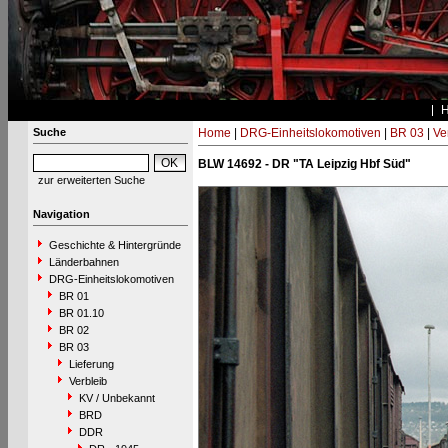
Suche
Home
|
DRG-Einheitslokomotiven
|
BR 03
|
Ve
BLW 14692 - DR "TA Leipzig Hbf Süd"
zur erweiterten Suche
Navigation
Geschichte & Hintergründe
Länderbahnen
DRG-Einheitslokomotiven
BR 01
BR 01.10
BR 02
BR 03
Lieferung
Verbleib
KV / Unbekannt
BRD
DDR