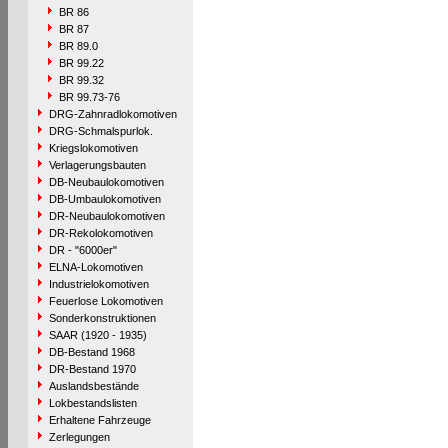
BR 86
BR 87
BR 89.0
BR 99.22
BR 99.32
BR 99.73-76
DRG-Zahnradlokomotiven
DRG-Schmalspurlok.
Kriegslokomotiven
Verlagerungsbauten
DB-Neubaulokomotiven
DB-Umbaulokomotiven
DR-Neubaulokomotiven
DR-Rekolokomotiven
DR - "6000er"
ELNA-Lokomotiven
Industrielokomotiven
Feuerlose Lokomotiven
Sonderkonstruktionen
SAAR (1920 - 1935)
DB-Bestand 1968
DR-Bestand 1970
Auslandsbestände
Lokbestandslisten
Erhaltene Fahrzeuge
Zerlegungen