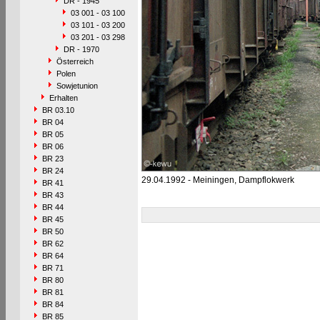
DR - 1945
03 001 - 03 100
03 101 - 03 200
03 201 - 03 298
DR - 1970
Österreich
Polen
Sowjetunion
Erhalten
BR 03.10
BR 04
BR 05
BR 06
BR 23
BR 24
29.04.1992 - Meiningen, Dampflokwerk
BR 41
BR 43
BR 44
BR 45
BR 50
BR 62
BR 64
BR 71
BR 80
BR 81
BR 84
BR 85