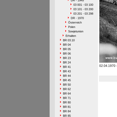
DR - 1945
03 001 - 03 100
03 101 - 03 200
03 201 - 03 298
DR - 1970
Österreich
Polen
Sowjetunion
Erhalten
BR 03.10
BR 04
BR 05
BR 06
BR 23
BR 24
02.04.1970 -
BR 41
BR 43
BR 44
BR 45
BR 50
BR 62
BR 64
BR 71
BR 80
BR 81
BR 84
BR 85