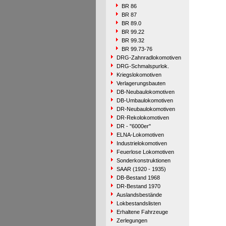
BR 86
BR 87
BR 89.0
BR 99.22
BR 99.32
BR 99.73-76
DRG-Zahnradlokomotiven
DRG-Schmalspurlok.
Kriegslokomotiven
Verlagerungsbauten
DB-Neubaulokomotiven
DB-Umbaulokomotiven
DR-Neubaulokomotiven
DR-Rekolokomotiven
DR - "6000er"
ELNA-Lokomotiven
Industrielokomotiven
Feuerlose Lokomotiven
Sonderkonstruktionen
SAAR (1920 - 1935)
DB-Bestand 1968
DR-Bestand 1970
Auslandsbestände
Lokbestandslisten
Erhaltene Fahrzeuge
Zerlegungen