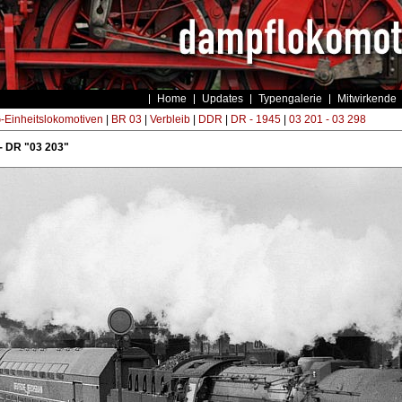
Home
Updates
Typengalerie
Mitwirkende
Einheitslokomotiven
|
BR 03
|
Verbleib
|
DDR
|
DR - 1945
|
03 201 - 03 298
- DR "03 203"