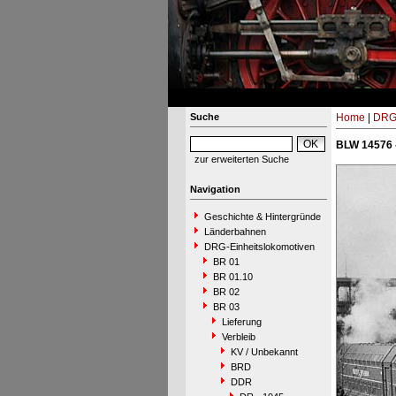
Suche
Home
|
DRG-
BLW 14576 
zur erweiterten Suche
Navigation
Geschichte & Hintergründe
Länderbahnen
DRG-Einheitslokomotiven
BR 01
BR 01.10
BR 02
BR 03
Lieferung
Verbleib
KV / Unbekannt
BRD
DDR