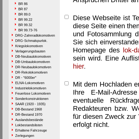
BR 86
BR 87
BR 89.0
Diese Webseite ist T
BR 99.22
diese Seite einen them
BR 99.32
BR 99.73-76
und Fotosammlung dar
DRG-Zahnradlokomotiven
Sie sich einverstand
DRG-Schmalspurlok.
Kriegslokomotiven
Homepage des
lok-
Verlagerungsbauten
sein wird. Eine Aufl
DB-Neubaulokomotiven
DB-Umbaulokomotiven
hier
.
DR-Neubaulokomotiven
DR-Rekolokomotiven
DR - "6000er"
Mit dem Hochladen er
ELNA-Lokomotiven
Industrielokomotiven
Ihre E-Mail-Adres
Feuerlose Lokomotiven
eventuelle Rückfra
Sonderkonstruktionen
SAAR (1920 - 1935)
Redakteuren bzw. We
DB-Bestand 1968
DR-Bestand 1970
für diesen Zweck zur 
Auslandsbestände
erfolgt nicht.
Lokbestandslisten
Erhaltene Fahrzeuge
Zerlegungen