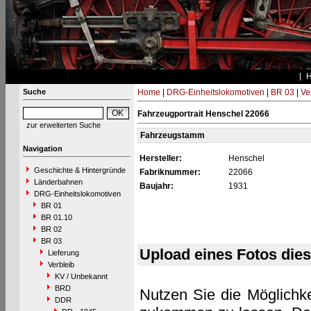
Suche
Home
|
DRG-Einheitslokomotiven
|
BR 03
|
Ve
Fahrzeugportrait Henschel 22066
zur erweiterten Suche
Fahrzeugstamm
Navigation
Hersteller:
Henschel
Geschichte & Hintergründe
Fabriknummer:
22066
Länderbahnen
Baujahr:
1931
DRG-Einheitslokomotiven
BR 01
BR 01.10
BR 02
BR 03
Upload eines Fotos die
Lieferung
Verbleib
KV / Unbekannt
BRD
Nutzen Sie die Möglichke
DDR