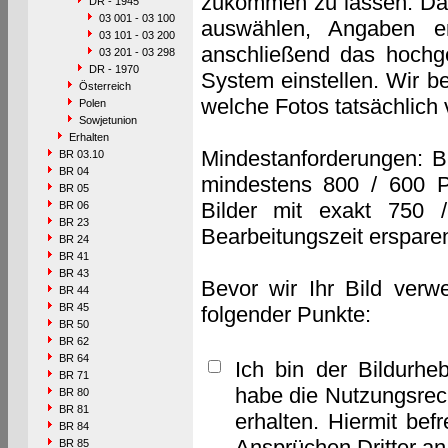
zukommen zu lassen. Das 
DR - 1945
03 001 - 03 100
auswählen, Angaben e
03 101 - 03 200
anschließend das hochge
03 201 - 03 298
DR - 1970
System einstellen. Wir b
Österreich
welche Fotos tatsächlich
Polen
Sowjetunion
Erhalten
Mindestanforderungen: B
BR 03.10
BR 04
mindestens 800 / 600 P
BR 05
Bilder mit exakt 750 
BR 06
BR 23
Bearbeitungszeit erspare
BR 24
BR 41
BR 43
Bevor wir Ihr Bild verw
BR 44
BR 45
folgender Punkte:
BR 50
BR 62
BR 64
Ich bin der Bildurhe
BR 71
habe die Nutzungsrec
BR 80
BR 81
erhalten. Hiermit bef
BR 84
Ansprüchen Dritter a
BR 85