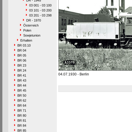
DR - 1945
03 001 - 03 100
03 101 - 03 200
03 201 - 03 298
DR - 1970
Österreich
Polen
Sowjetunion
Erhalten
BR 03.10
BR 04
BR 05
BR 06
BR 23
BR 24
04.07.1930 - Berlin
BR 41
BR 43
BR 44
BR 45
BR 50
BR 62
BR 64
BR 71
BR 80
BR 81
BR 84
BR 85