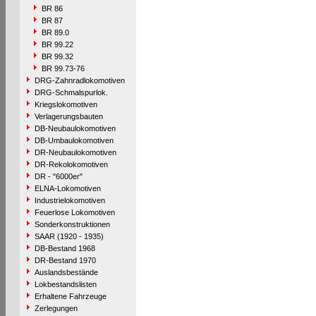
BR 86
BR 87
BR 89.0
BR 99.22
BR 99.32
BR 99.73-76
DRG-Zahnradlokomotiven
DRG-Schmalspurlok.
Kriegslokomotiven
Verlagerungsbauten
DB-Neubaulokomotiven
DB-Umbaulokomotiven
DR-Neubaulokomotiven
DR-Rekolokomotiven
DR - "6000er"
ELNA-Lokomotiven
Industrielokomotiven
Feuerlose Lokomotiven
Sonderkonstruktionen
SAAR (1920 - 1935)
DB-Bestand 1968
DR-Bestand 1970
Auslandsbestände
Lokbestandslisten
Erhaltene Fahrzeuge
Zerlegungen