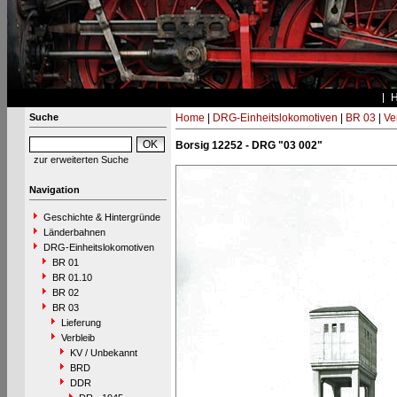
Suche
Home
|
DRG-Einheitslokomotiven
|
BR 03
|
Ve
Borsig 12252 - DRG "03 002"
zur erweiterten Suche
Navigation
Geschichte & Hintergründe
Länderbahnen
DRG-Einheitslokomotiven
BR 01
BR 01.10
BR 02
BR 03
Lieferung
Verbleib
KV / Unbekannt
BRD
DDR