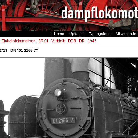
Home
Updates
Typengalerie
Mitwirkende
Einheitslokomotiven
|
BR 01
|
Verbleib
|
DDR
|
DR - 1945
713 - DR "01 2165-7"