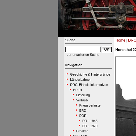
Suche
Home
|
DRG-
Henschel 22
zur erweiterten Suche
Navigation
Geschichte & Hintergründe
Länderbahnen
DRG-Einheitslokomotiven
BR 01
Lieferung
Verbleib
Kriegsverluste
BRD
DDR
DR - 1945
DR - 1970
Erhalten